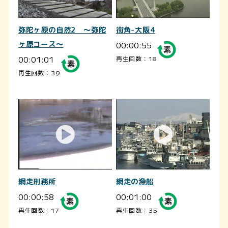
弥陀ヶ原の自然2 ～弥陀
街角-大阪4
ヶ原コース～
00:00:55
00:01:01
再生回数：18
再生回数：39
網走刑務所
網走の漁船
00:00:58
00:01:00
再生回数：17
再生回数：35