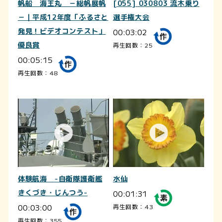
帆船 海王丸 －総帆展帆
[055] 030803 流木乗り
－｜平成12年度「ふるさと
選手権大会
発見！ビデオコンテスト」
00:03:02
優良賞
再生回数：25
00:05:15
再生回数：48
体験航海 -自衛隊護衛艦
水仙
きくづき・じんつう-
00:01:31
00:03:00
再生回数：43
再生回数：355