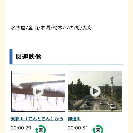
名古屋/金山/木場/材木/いかだ/曳舟
関連映像
天都山（てんとざん）から
神通川
00:00:29
00:00:31