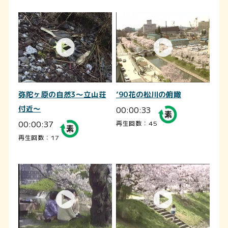
弥陀ヶ原の自然3～立山荘
’90花の松川の俯瞰
付近～
00:00:33
00:00:37
再生回数：45
再生回数：17