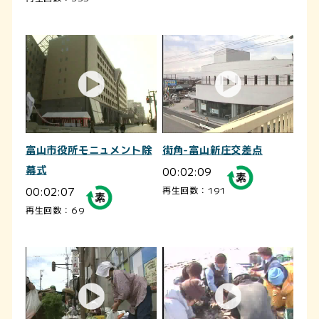
富山市役所モニュメント除
街角-富山新庄交差点
幕式
00:02:09
00:02:07
再生回数：191
再生回数：69