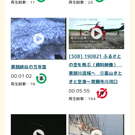
再生回数：11
再生回数：26
[508] 190821 ふるさと
の空を飛ぶ（資料映像）
黒部峡谷の万年雪
黒部川流域へ ①富山きと
00:01:02
きと空港～常願寺川河口
再生回数：78
00:05:55
再生回数：164