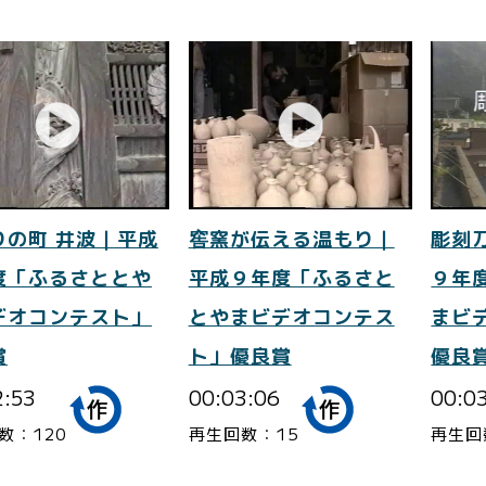
りの町 井波｜平成
窖窯が伝える温もり｜
彫刻
度「ふるさととや
平成９年度「ふるさと
９年
デオコンテスト」
とやまビデオコンテス
まビ
賞
ト」優良賞
優良
2:53
00:03:06
00:0
数：120
再生回数：15
再生回