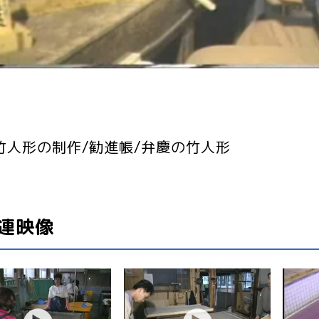
竹人形の制作/勧進帳/弁慶の竹人形
連映像