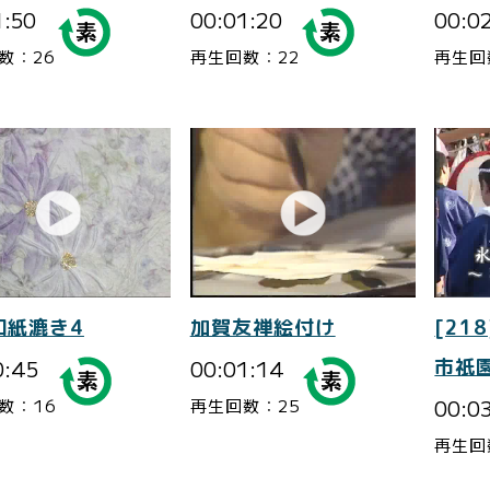
1:50
00:01:20
00:0
数：26
再生回数：22
再生回
和紙漉き4
加賀友禅絵付け
[218
0:45
00:01:14
市祇
00:0
数：16
再生回数：25
再生回