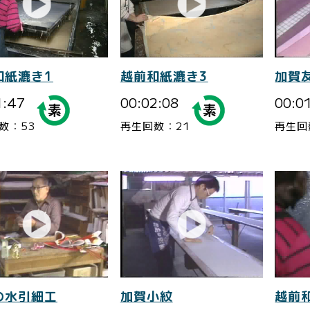
和紙漉き1
越前和紙漉き3
加賀
1:47
00:02:08
00:0
数：53
再生回数：21
再生回
の水引細工
加賀小紋
越前