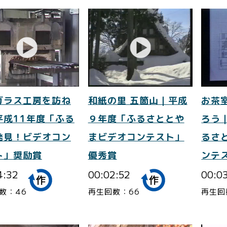
ガラス工房を訪ね
和紙の里 五箇山｜平成
お茶
平成11年度「ふる
９年度「ふるさととや
ろう
発見！ビデオコン
まビデオコンテスト」
るさ
ト」奨励賞
優秀賞
ンテ
4:32
00:02:52
00:0
数：46
再生回数：66
再生回