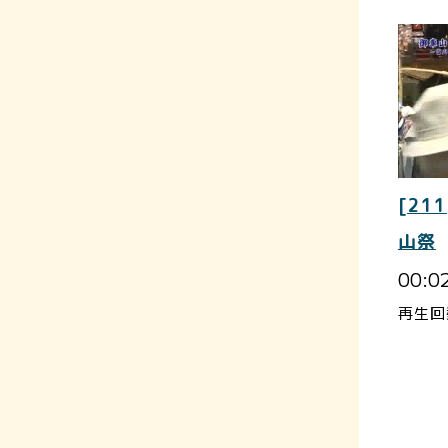
[211
山祭
00:0
再生回