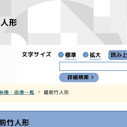
竹人形
像
ンターYouTubeチャンネル
文字サイズ
標準
拡大
詳細検索
映像・画像一覧
越前竹人形
前竹人形