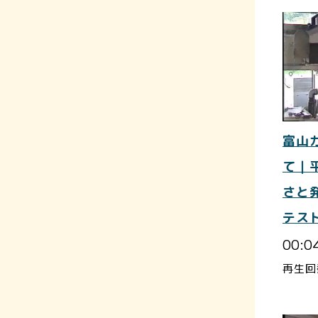
富山
て｜
さと
テス
00:0
再生回