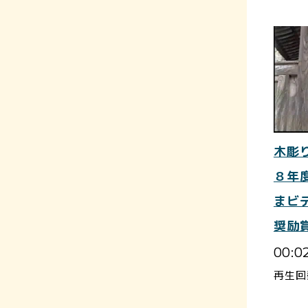
木彫
８年
まビ
奨励
00:0
再生回