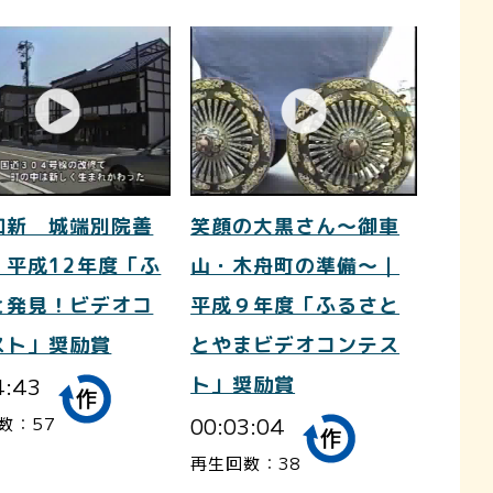
知新 城端別院善
笑顔の大黒さん～御車
｜平成12年度「ふ
山・木舟町の準備～｜
と発見！ビデオコ
平成９年度「ふるさと
スト」奨励賞
とやまビデオコンテス
4:43
ト」奨励賞
00:03:04
数：57
再生回数：38