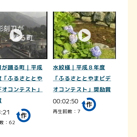
刀が踊る町｜平成
水紋様｜平成８年度
度「ふるさととや
「ふるさととやまビデ
デオコンテスト」
オコンテスト」奨励賞
賞
00:02:50
3:21
再生回数：7
数：62