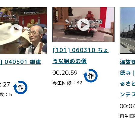
[101] 060310 ちょ
うな始めの儀
] 040501 御車
温故
00:20:59
徳寺
再生回数：32
2:27
るさ
ンテ
数：5
00:0
再生回