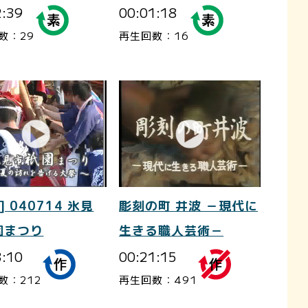
2:39
00:01:18
数：29
再生回数：16
] 040714 氷見
彫刻の町 井波 －現代に
園まつり
生きる職人芸術－
3:10
00:21:15
数：212
再生回数：491