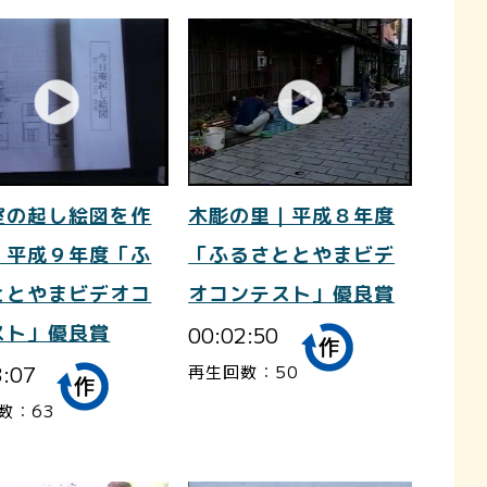
室の起し絵図を作
木彫の里｜平成８年度
｜平成９年度「ふ
「ふるさととやまビデ
ととやまビデオコ
オコンテスト」優良賞
スト」優良賞
00:02:50
3:07
再生回数：50
数：63