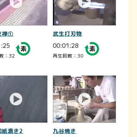
友禅①
武生打刃物
1:25
00:01:28
数：32
再生回数：30
和紙漉き2
九谷焼き