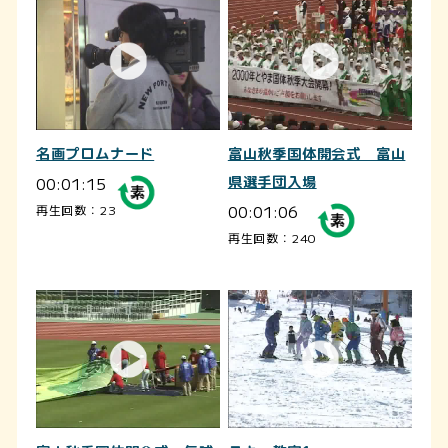
名画プロムナード
富山秋季国体開会式 富山
00:01:15
県選手団入場
00:01:06
再生回数：23
再生回数：240