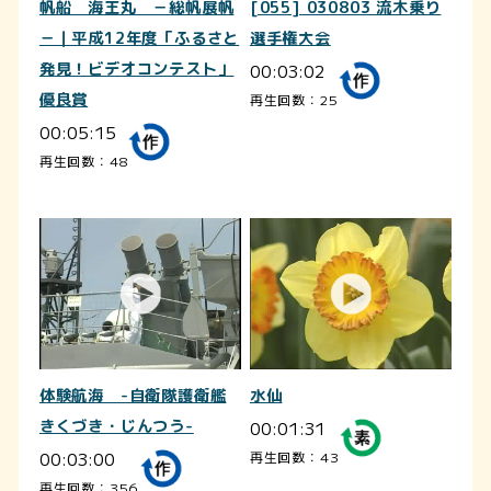
帆船 海王丸 －総帆展帆
[055] 030803 流木乗り
－｜平成12年度「ふるさと
選手権大会
発見！ビデオコンテスト」
00:03:02
優良賞
再生回数：25
00:05:15
再生回数：48
体験航海 -自衛隊護衛艦
水仙
きくづき・じんつう-
00:01:31
00:03:00
再生回数：43
再生回数：356