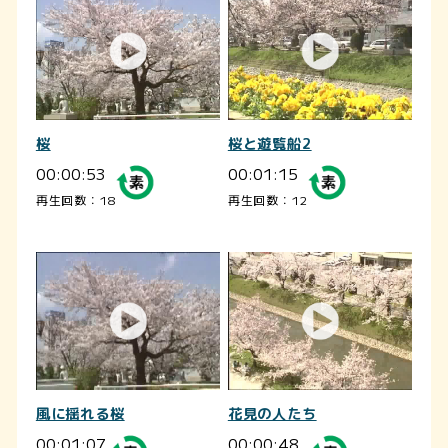
桜
桜と遊覧船2
00:00:53
00:01:15
再生回数：18
再生回数：12
風に揺れる桜
花見の人たち
00:01:07
00:00:48