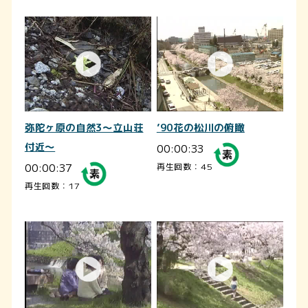
弥陀ヶ原の自然3～立山荘
’90花の松川の俯瞰
付近～
00:00:33
00:00:37
再生回数：45
再生回数：17