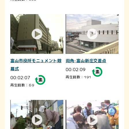
富山市役所モニュメント除
街角-富山新庄交差点
幕式
00:02:09
00:02:07
再生回数：191
再生回数：69