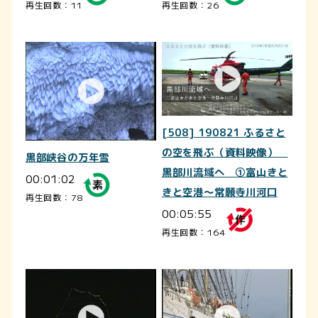
再生回数：11
再生回数：26
[508] 190821 ふるさと
の空を飛ぶ（資料映像）
黒部峡谷の万年雪
黒部川流域へ ①富山きと
00:01:02
きと空港～常願寺川河口
再生回数：78
00:05:55
再生回数：164