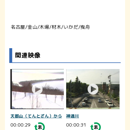
名古屋/金山/木場/材木/いかだ/曳舟
関連映像
天都山（てんとざん）から
神通川
00:00:29
00:00:31