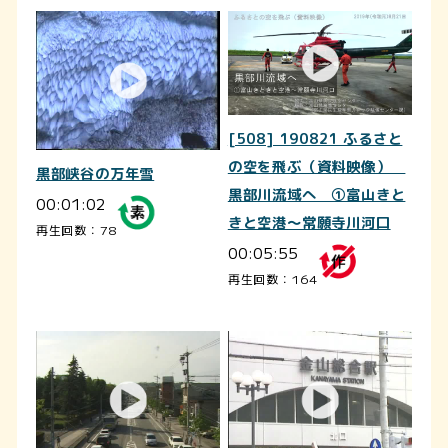
[508] 190821 ふるさと
の空を飛ぶ（資料映像）
黒部峡谷の万年雪
黒部川流域へ ①富山きと
00:01:02
きと空港～常願寺川河口
再生回数：78
00:05:55
再生回数：164