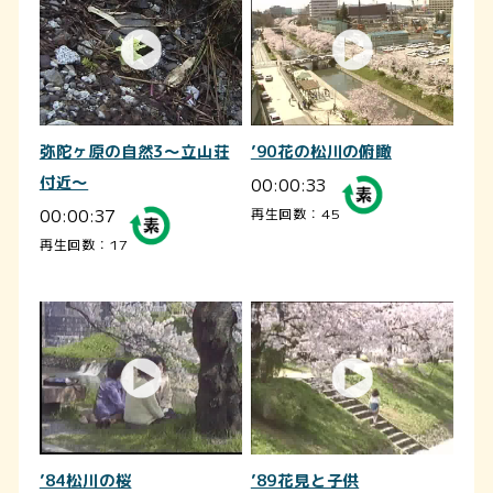
弥陀ヶ原の自然3～立山荘
’90花の松川の俯瞰
付近～
00:00:33
00:00:37
再生回数：45
再生回数：17
’84松川の桜
’89花見と子供