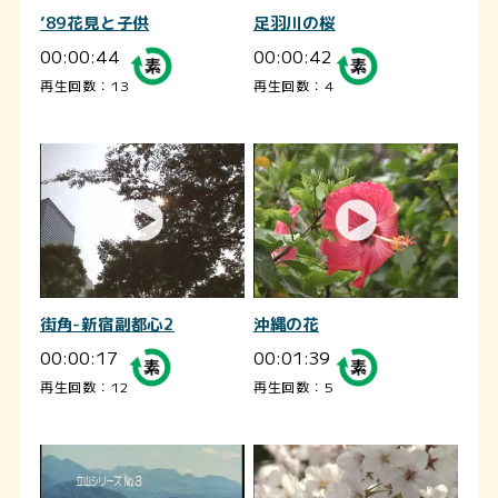
’89花見と子供
足羽川の桜
00:00:44
00:00:42
再生回数：13
再生回数：4
街角-新宿副都心2
沖縄の花
00:00:17
00:01:39
再生回数：12
再生回数：5