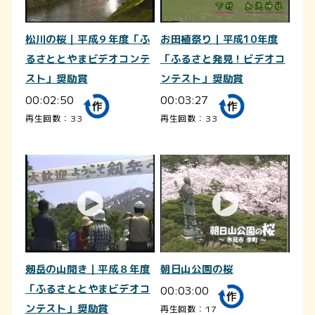
松川の桜｜平成９年度「ふ
お田植祭り｜平成10年度
るさととやまビデオコンテ
「ふるさと発見！ビデオコ
スト」奨励賞
ンテスト」奨励賞
00:02:50
00:03:27
再生回数：33
再生回数：33
剱岳の山開き｜平成８年度
朝日山公園の桜
「ふるさととやまビデオコ
00:03:00
ンテスト」奨励賞
再生回数：17