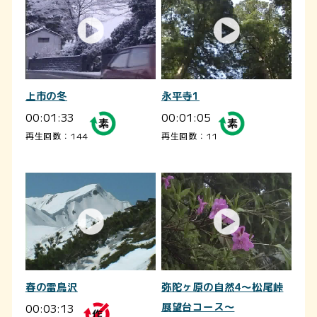
上市の冬
永平寺1
00:01:33
00:01:05
再生回数：144
再生回数：11
春の雷鳥沢
弥陀ヶ原の自然4～松尾峠
00:03:13
展望台コース～