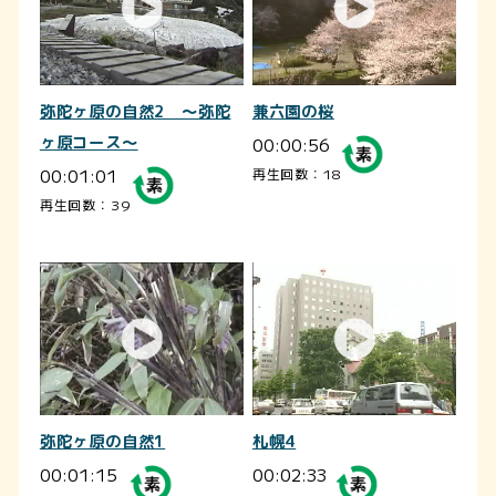
弥陀ヶ原の自然2 ～弥陀
兼六園の桜
ヶ原コース～
00:00:56
00:01:01
再生回数：18
再生回数：39
弥陀ヶ原の自然1
札幌4
00:01:15
00:02:33