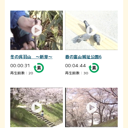
冬の呉羽山 ～新芽～
春の富山城址公園6
00:00:31
00:04:44
再生回数：20
再生回数：30