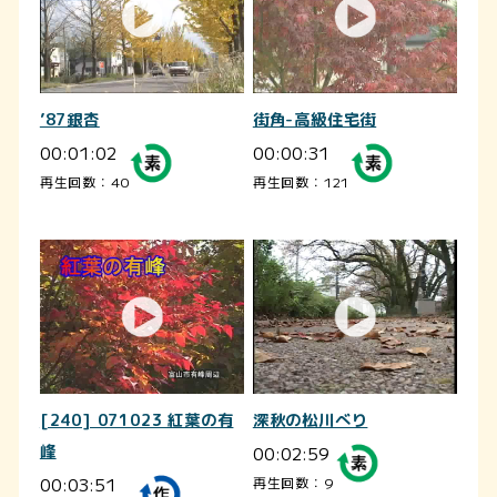
’87銀杏
街角-高級住宅街
00:01:02
00:00:31
再生回数：40
再生回数：121
[240] 071023 紅葉の有
深秋の松川べり
峰
00:02:59
00:03:51
再生回数：9