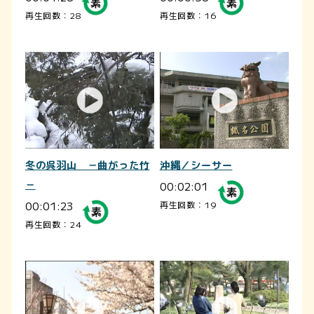
再生回数：28
再生回数：16
冬の呉羽山 －曲がった竹
沖縄／シーサー
－
00:02:01
00:01:23
再生回数：19
再生回数：24