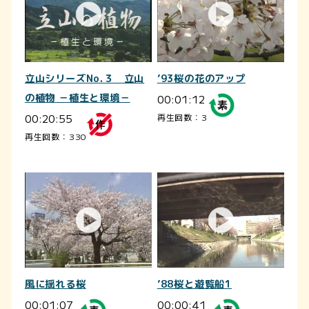
立山シリーズNo.３ 立山
’93桜の花のアップ
の植物 －植生と環境－
00:01:12
00:20:55
再生回数：3
再生回数：330
風に揺れる桜
’88桜と遊覧船1
00:01:07
00:00:41