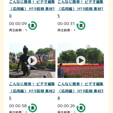
こんなに簡単！ ビデオ編集
こんなに簡単！ ビデオ編集
（応用編） H19前期 素材1
（応用編） H19前期 素材1
0
5
00:00:09
00:00:31
再生回数：1
再生回数：1
こんなに簡単！ ビデオ編集
こんなに簡単！ ビデオ編集
（応用編） H19前期 素材2
（応用編） H19前期 素材3
5
8
00:00:58
00:00:26
再生回数：1
再生回数：2