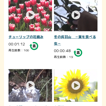
チューリップの花摘み
冬の呉羽山 －葉を食べる
00:01:12
虫－
00:00:48
再生回数：100
再生回数：19