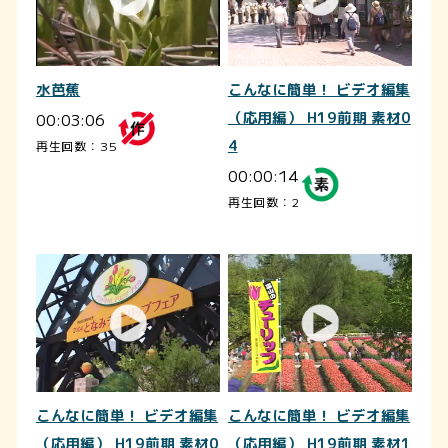
水芭蕉
こんなに簡単！ ビデオ編集
00:03:06
（応用編） H19前期 素材0
4
再生回数：35
00:00:14
再生回数：2
こんなに簡単！ ビデオ編集
こんなに簡単！ ビデオ編集
（応用編） H19前期 素材0
（応用編） H19前期 素材1