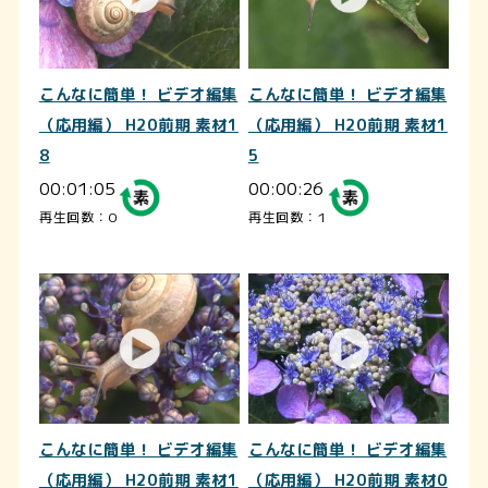
こんなに簡単！ ビデオ編集
こんなに簡単！ ビデオ編集
（応用編） H20前期 素材1
（応用編） H20前期 素材1
8
5
00:01:05
00:00:26
再生回数：0
再生回数：1
こんなに簡単！ ビデオ編集
こんなに簡単！ ビデオ編集
（応用編） H20前期 素材1
（応用編） H20前期 素材0