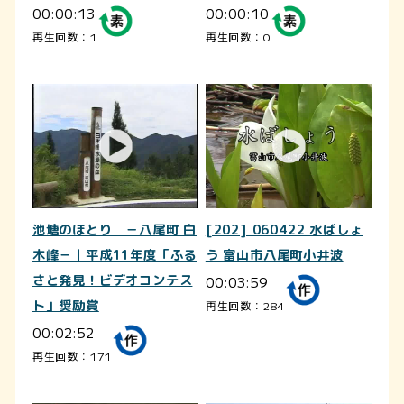
00:00:13
00:00:10
再生回数：1
再生回数：0
池塘のほとり －八尾町 白
[202] 060422 水ばしょ
木峰－｜平成11年度「ふる
う 富山市八尾町小井波
さと発見！ビデオコンテス
00:03:59
ト」奨励賞
再生回数：284
00:02:52
再生回数：171