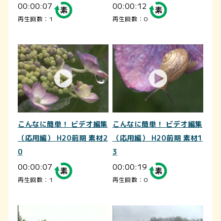
00:00:07
00:00:12
再生回数：1
再生回数：0
こんなに簡単！ ビデオ編集
こんなに簡単！ ビデオ編集
（応用編） H20前期 素材2
（応用編） H20前期 素材1
0
3
00:00:07
00:00:19
再生回数：1
再生回数：0