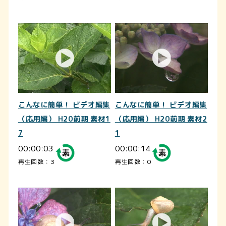
こんなに簡単！ ビデオ編集
こんなに簡単！ ビデオ編集
（応用編） H20前期 素材1
（応用編） H20前期 素材2
7
1
00:00:03
00:00:14
再生回数：3
再生回数：0