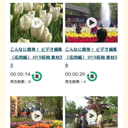
こんなに簡単！ ビデオ編集
こんなに簡単！ ビデオ編集
（応用編） H19前期 素材3
（応用編） H19前期 素材3
3
9
00:00:14
00:00:29
再生回数：8
再生回数：4