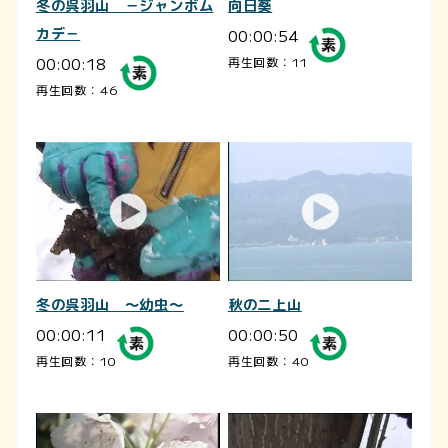
冬の呉羽山 －ジャンボム
向日葵
カデ－
00:00:54
00:00:18
再生回数：11
再生回数：46
冬の呉羽山 ～幼虫～
秋の二上山
00:00:11
00:00:50
再生回数：10
再生回数：40