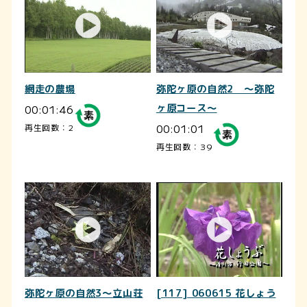
網走の農場
弥陀ヶ原の自然2 ～弥陀
00:01:46
ヶ原コース～
00:01:01
再生回数：2
再生回数：39
弥陀ヶ原の自然3～立山荘
[117] 060615 花しょう