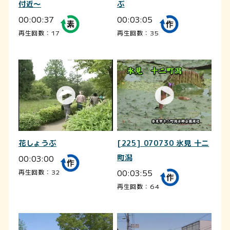
付近～
ぶ
00:00:37
00:03:05
再生回数：17
再生回数：35
花しょうぶ
[225] 070730 氷見 十二
00:03:00
町潟
00:03:55
再生回数：32
再生回数：64