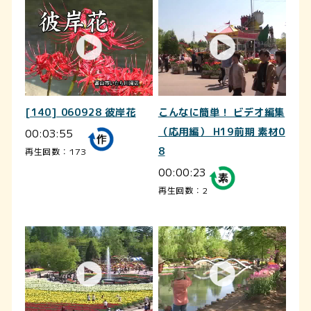
[140] 060928 彼岸花
こんなに簡単！ ビデオ編集
00:03:55
（応用編） H19前期 素材0
8
再生回数：173
00:00:23
再生回数：2