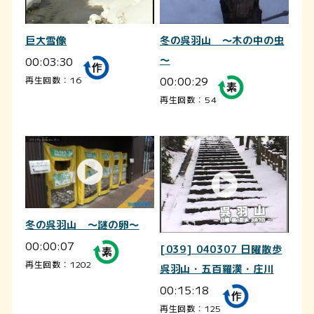
巨大雪像
冬の呉羽山 ～木の中の虫
00:03:30
～
00:00:29
再生回数：16
再生回数：54
冬の呉羽山 ～謎の卵～
00:00:07
[039] 040307 日曜散歩
再生回数：1202
呉羽山・五百羅漢・庄川
00:15:18
再生回数：125