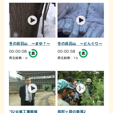
冬の呉羽山 ～まゆ？～
冬の呉羽山 ～どんぐり～
00:00:08
00:00:58
再生回数：9
再生回数：19
’92会場工事現場
弥陀ヶ原の散策2