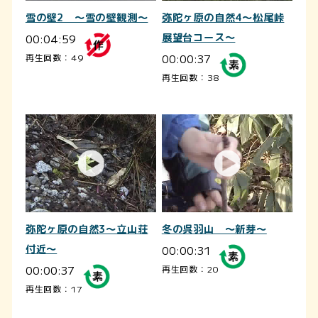
雪の壁2 ～雪の壁観測～
弥陀ヶ原の自然4～松尾峠
00:04:59
展望台コース～
00:00:37
再生回数：49
再生回数：38
弥陀ヶ原の自然3～立山荘
冬の呉羽山 ～新芽～
付近～
00:00:31
00:00:37
再生回数：20
再生回数：17