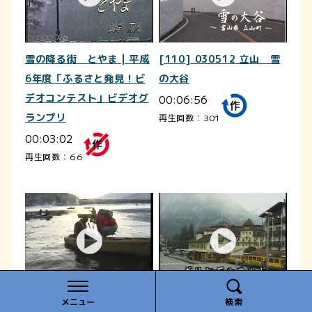
雪の降る街 とやま | 平成
[110] 030512 立山 雪
6年度「ふるさと発見！ビ
の大谷
デオコンテスト」ビデオグ
00:06:56
ランプリ
再生回数：301
00:03:02
再生回数：66
メニュー
検索
厳冬の富士｜平成11年度
スイス・アルプス紀行｜平