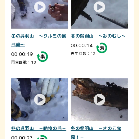
冬の呉羽山 ～クルミの食
冬の呉羽山 ～みのむし～
べ殻～
00:00:14
00:00:19
再生回数：12
再生回数：13
冬の呉羽山 －動物の毛－
冬の呉羽山 －きのこ発
00:00:27
見！－