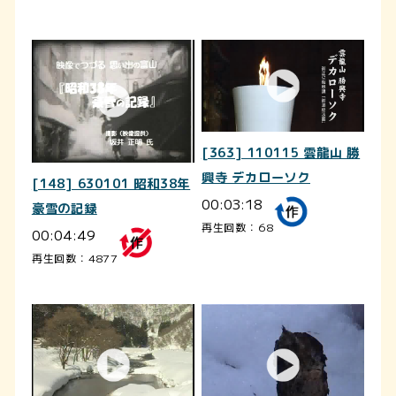
[363] 110115 雲龍山 勝
興寺 デカローソク
[148] 630101 昭和38年
00:03:18
豪雪の記録
再生回数：68
00:04:49
再生回数：4877