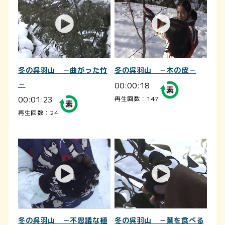
冬の呉羽山 －曲がった竹
冬の呉羽山 －木の皮－
－
00:00:18
00:01:23
再生回数：147
再生回数：24
冬の呉羽山 －不思議な植
冬の呉羽山 －葉を食べる