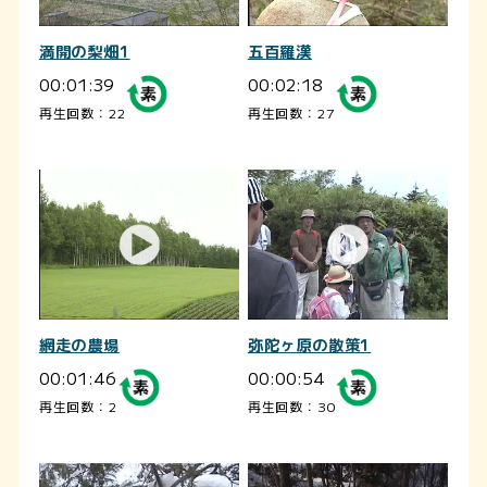
満開の梨畑1
五百羅漢
00:01:39
00:02:18
再生回数：22
再生回数：27
網走の農場
弥陀ヶ原の散策1
00:01:46
00:00:54
再生回数：2
再生回数：30