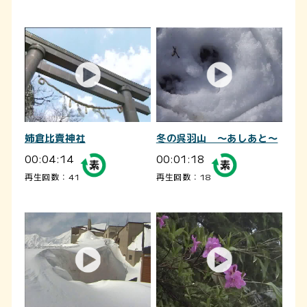
姉倉比賣神社
冬の呉羽山 ～あしあと～
00:04:14
00:01:18
再生回数：41
再生回数：18