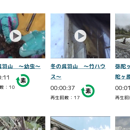
呉羽山 ～幼虫～
冬の呉羽山 ～竹ハウ
弥陀
0:11
ス～
陀ヶ
00:00:37
00:0
数：10
再生回数：17
再生回