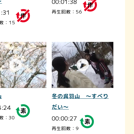
～
00:01:38
1:31
再生回数：56
数：15
山
冬の呉羽山 ～すべり
4:24
だい～
00:00:27
数：30
再生回数：9