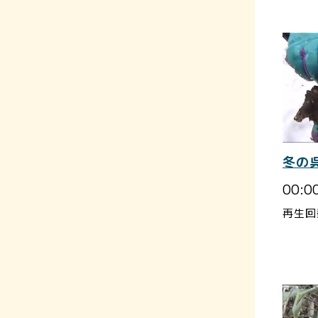
冬の
00:0
再生回