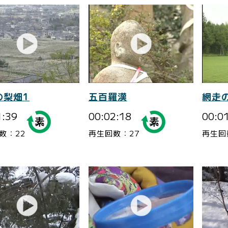
の梨畑1
五百羅漢
網走
1:39
00:02:18
00:0
数：22
再生回数：27
再生回