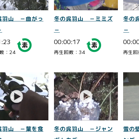
呉羽山 －曲がっ
冬の呉羽山 －ミミズ
冬の
－
－
－
1:23
00:00:17
00:0
数：24
再生回数：34
再生回
呉羽山 －葉を食
冬の呉羽山 －ジャン
雪の