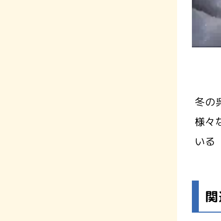
冬の
様々
いる
関