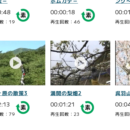
虫－
ボムカデ－
ング
0:48
00:00:18
00:0
数：19
再生回数：46
再生回
ヶ原の散策3
満開の梨畑2
呉羽
2:13
00:01:21
00:0
数：79
再生回数：23
再生回