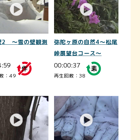
壁2 ～雪の壁観測
弥陀ヶ原の自然4～松尾
峠展望台コース～
4:59
00:00:37
数：49
再生回数：38