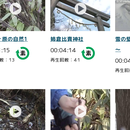
ヶ原の自然1
姉倉比賣神社
雪の
1:15
00:04:14
～
00:0
数：13
再生回数：41
再生回