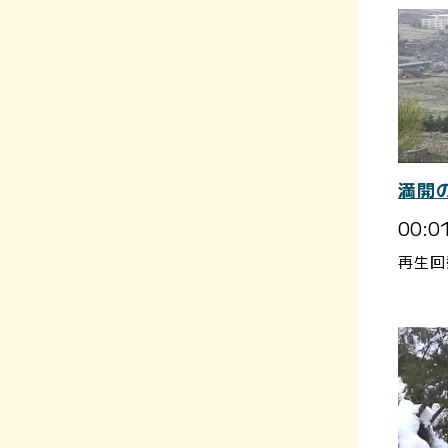
満開
00:0
再生回