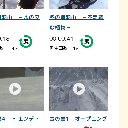
呉羽山 －木の皮
冬の呉羽山 －不思議
な植物－
0:18
00:00:41
数：147
再生回数：49
壁4 ～エンディ
雪の壁1 オープニング