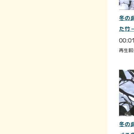
冬の
た竹
00:0
再生回
冬の