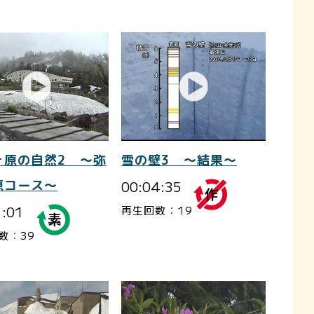
ヶ原の自然2 ～弥
雪の壁3 ～結果～
原コース～
00:04:35
1:01
再生回数：19
数：39