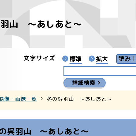
呉羽山 ～あしあと～
像
ンターYouTubeチャンネル
文字サイズ
標準
拡大
詳細検索
映像・画像一覧
冬の呉羽山 ～あしあと～
の呉羽山 ～あしあと～