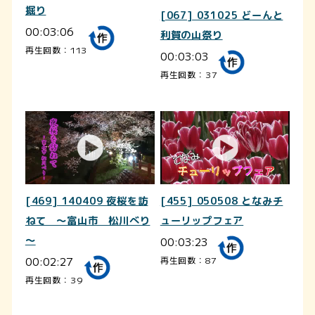
掘り
[067] 031025 どーんと
00:03:06
利賀の山祭り
再生回数：113
00:03:03
再生回数：37
[469] 140409 夜桜を訪
[455] 050508 となみチ
ねて ～富山市 松川べり
ューリップフェア
～
00:03:23
00:02:27
再生回数：87
再生回数：39