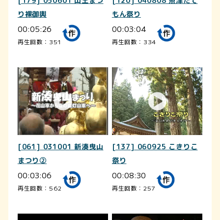
[179] 050601 山王まつ
[120] 040808 魚津たて
り裸御輿
もん祭り
00:05:26
00:03:04
再生回数：351
再生回数：334
[061] 031001 新湊曳山
[137] 060925 こきりこ
まつり②
祭り
00:03:06
00:08:30
再生回数：562
再生回数：257