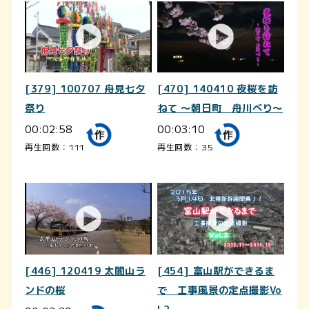
[379] 100707 舟見七夕
[470] 140410 夜桜を訪
祭り
ねて ～朝日町 舟川べり～
00:02:58
00:03:10
再生回数：111
再生回数：35
[446] 120419 太閤山ラ
[454] 富山駅ができるま
ンドの桜
で 工事風景の定点撮影Vo