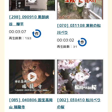
[298] 090910 黒部峡
谷 欅平
[070] 031108 深秋の松
00:03:07
川べり
再生回数：193
00:03:02
再生回数：31
[085] 040806 国宝高岡
[002] 030410 松川べり
山 瑞龍寺
の桜