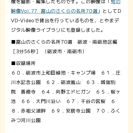
像を撮影・編集したものです。この映像は「
旬の
映像Vol.77 富山のさくらの名所70選
」としてD
VD-Videoで貸出を行っているものを、とやまデ
ジタル映像ライブラリにも登録しました。
■富山のさくらの名所70選 砺波・南砺地区編
［3分56秒］ （砺波市・南砺市）
■収録場所
６０．砺波市上和田緑地・キャンプ場 ６１．庄
川水記念公園 ６２．砺波嵐山 ６３．城端別
院 善徳寺 ６４．向野エドヒガン ６５．桜ヶ
池 ６６．大門川沿い ６７．千谷の宮桜 ６
８．赤祖父湖畔 ６９．安居寺公園 ７０．ふく
みつ河川公園