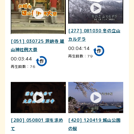
[277] 081030 冬の立山
カルデラ
[051] 030725 芦峅寺 雄
00:04:14
山神社例大祭
再生回数：79
00:03:44
再生回数：76
[280] 050801 涼を求め
[420] 120419 城山公園
て
の桜