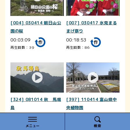
[004] 030414 朝日山公
[007] 030417 氷見まる
園の桜
まげ祭り
00:03:09
00:18:53
再生回数：39
再生回数：86
[324] 081014 秋 馬場
[397] 110414 富山県中
島
央植物園
00:03:58
00:04:02
再生回数：74
再生回数：27
メニュー
検索