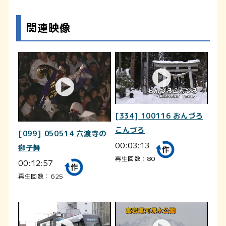
関連映像
[334] 100116 おんづろ
こんづろ
[099] 050514 六渡寺の
00:03:13
獅子舞
再生回数：80
00:12:57
再生回数：625