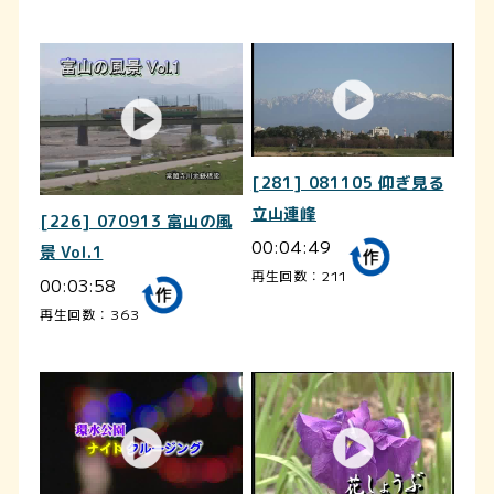
[281] 081105 仰ぎ見る
立山連峰
[226] 070913 富山の風
00:04:49
景 Vol.1
再生回数：211
00:03:58
再生回数：363