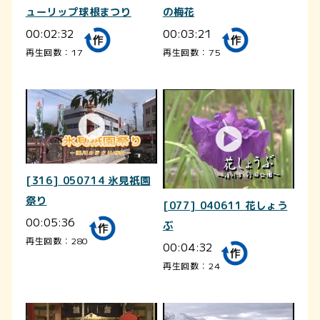
ューリップ球根まつり
の梅花
00:02:32
00:03:21
再生回数：17
再生回数：75
[316] 050714 氷見祇園
祭り
[077] 040611 花しょう
00:05:36
ぶ
再生回数：280
00:04:32
再生回数：24