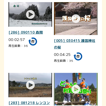
[286] 090110 森閑
00:02:57
[005] 030415 護国神社
再生回数：36
の桜
00:04:25
再生回数：35
[283] 081218 レンコン