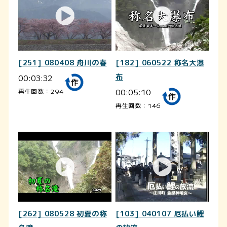
[251] 080408 舟川の春
[182] 060522 称名大瀑
00:03:32
布
00:05:10
再生回数：294
再生回数：146
[262] 080528 初夏の称
[103] 040107 厄払い鯉