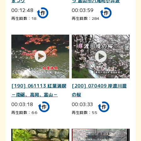
まつり
う 富山市八尾町小井波
00:12:48
00:03:59
再生回数：18
再生回数：284
[190] 061113 紅葉満喫
[200] 070409 岸渡川提
－南砺、高岡、富山－
の桜
00:03:18
00:03:33
再生回数：66
再生回数：55