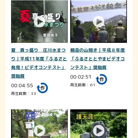
夏 真っ盛り 庄川水まつ
剱岳の山開き｜平成８年度
り｜平成11年度「ふるさと
「ふるさととやまビデオコ
発見！ビデオコンテスト」
ンテスト」奨励賞
奨励賞
00:02:51
00:04:55
再生回数：61
再生回数：33