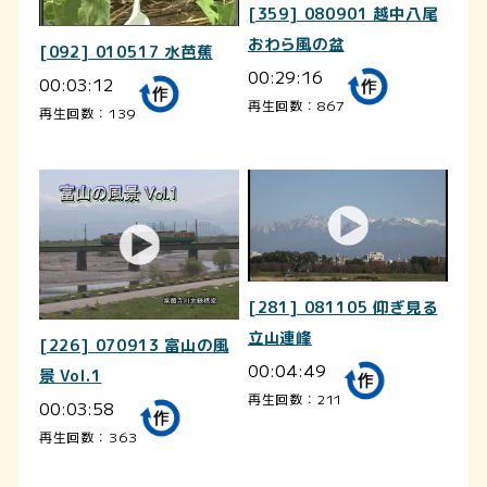
[359] 080901 越中八尾
おわら風の盆
[092] 010517 水芭蕉
00:29:16
00:03:12
再生回数：867
再生回数：139
[281] 081105 仰ぎ見る
立山連峰
[226] 070913 富山の風
00:04:49
景 Vol.1
再生回数：211
00:03:58
再生回数：363