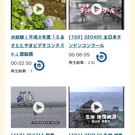
水紋様｜平成８年度「ふる
[109] 030405 全日本チ
さととやまビデオコンテス
ンドンコンクール
ト」奨励賞
00:06:05
00:02:50
再生回数：232
再生回数：7