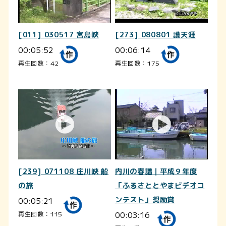
[011] 030517 宮島峡
[273] 080801 護天涯
00:05:52
00:06:14
再生回数：42
再生回数：175
[239] 071108 庄川峡 船
内川の春譜｜平成９年度
の旅
「ふるさととやまビデオコ
00:05:21
ンテスト」奨励賞
00:03:16
再生回数：115