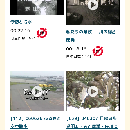
砂防と治水
00:22:16
私たちの県政 ― 川の総合
再生回数：521
開発
00:18:16
再生回数：143
[112] 060626 ふるさと
[039] 040307 日曜散歩
空中散歩
呉羽山・五百羅漢・庄川 0