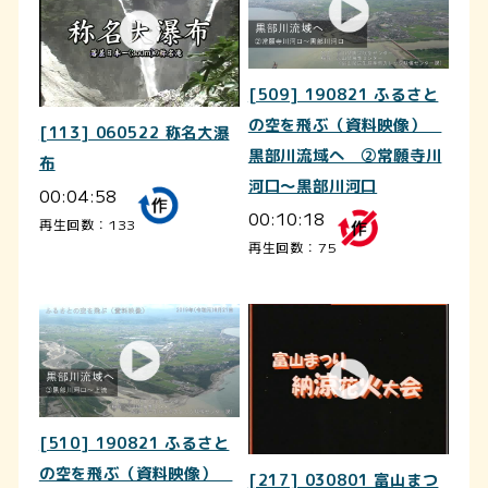
[509] 190821 ふるさと
の空を飛ぶ（資料映像）
[113] 060522 称名大瀑
黒部川流域へ ②常願寺川
布
河口～黒部川河口
00:04:58
00:10:18
再生回数：133
再生回数：75
[510] 190821 ふるさと
の空を飛ぶ（資料映像）
[217] 030801 富山まつ