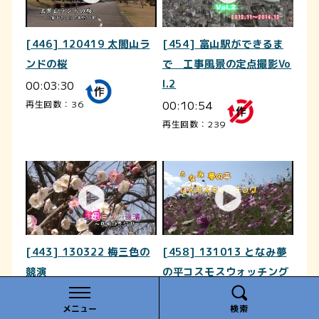
[446] 120419 太閤山ラ
[454] 富山駅ができるま
ンドの桜
で 工事風景の定点撮影Vo
00:03:30
l.2
00:10:54
再生回数：36
再生回数：239
[443] 130322 梅三色の
[458] 131013 となみ夢
競演
の平コスモスウォッチング
00:01:59
00:02:57
メニュー
検索
再生回数：63
再生回数：43