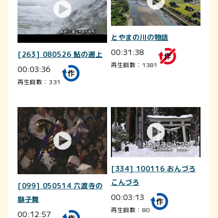
とやまの川の物語
00:31:38
[263] 080526 鮎の遡上
再生回数：1381
00:03:36
再生回数：331
[334] 100116 おんづろ
こんづろ
[099] 050514 六渡寺の
00:03:13
獅子舞
再生回数：80
00:12:57