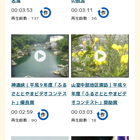
名滝
の放流
00:03:53
00:03:11
再生回数：137
再生回数：36
神通峡｜平成９年度「ふる
山室中部地区探訪｜平成９
さととやまビデオコンテス
年度「ふるさととやまビデ
ト」優良賞
オコンテスト」奨励賞
00:02:59
00:03:03
再生回数：90
再生回数：18