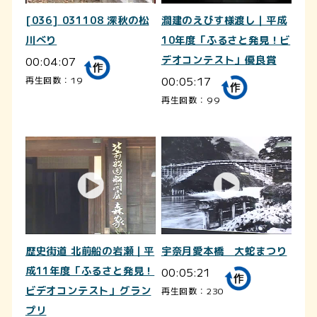
[036] 031108 深秋の松
澗建のえびす様渡し｜平成
川べり
10年度「ふるさと発見！ビ
00:04:07
デオコンテスト」優良賞
00:05:17
再生回数：19
再生回数：99
歴史街道 北前船の岩瀬｜平
宇奈月愛本橋 大蛇まつり
成11年度「ふるさと発見！
00:05:21
ビデオコンテスト」グラン
再生回数：230
プリ