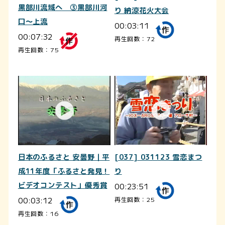
黒部川流域へ ③黒部川河
り 納涼花火大会
口～上流
00:03:11
00:07:32
再生回数：72
再生回数：75
日本のふるさと 安曇野｜平
[037] 031123 雪恋まつ
成11年度「ふるさと発見！
り
ビデオコンテスト」優秀賞
00:23:51
00:03:12
再生回数：25
再生回数：16