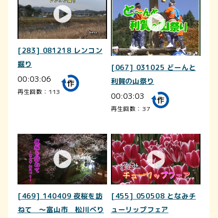
[283] 081218 レンコン
掘り
[067] 031025 どーんと
00:03:06
利賀の山祭り
再生回数：113
00:03:03
再生回数：37
[469] 140409 夜桜を訪
[455] 050508 となみチ
ねて ～富山市 松川べり
ューリップフェア