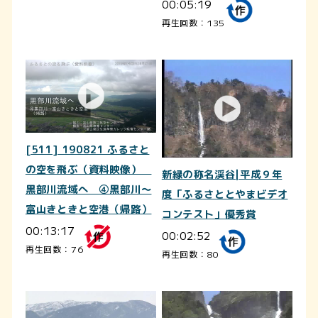
00:05:19
再生回数：135
[511] 190821 ふるさと
の空を飛ぶ（資料映像）
新緑の称名渓谷|平成９年
黒部川流域へ ④黒部川～
度「ふるさととやまビデオ
富山きときと空港（帰路）
コンテスト」優秀賞
00:13:17
00:02:52
再生回数：76
再生回数：80