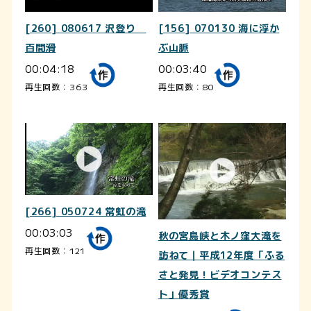
[260] 080617 沢登り
[156] 070130 海に浮か
百間滑
ぶ山脈
00:04:18
00:03:40
再生回数：363
再生回数：80
[266] 050724 常虹の滝
00:03:03
秋の宮島峡と木ノ窪大滝を
再生回数：121
訪ねて｜平成12年度「ふる
さと発見！ビデオコンテス
ト」優秀賞