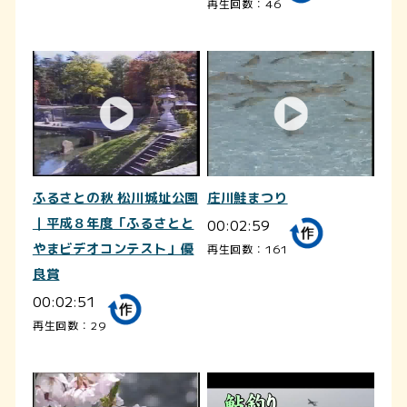
再生回数：46
ふるさとの秋 松川城址公園
庄川鮭まつり
｜平成８年度「ふるさとと
00:02:59
やまビデオコンテスト」優
再生回数：161
良賞
00:02:51
再生回数：29