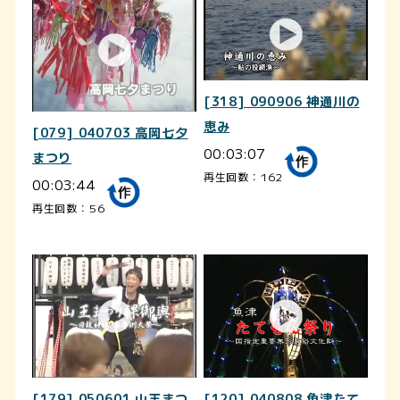
[318] 090906 神通川の
恵み
[079] 040703 高岡七夕
00:03:07
まつり
再生回数：162
00:03:44
再生回数：56
[179] 050601 山王まつ
[120] 040808 魚津たて