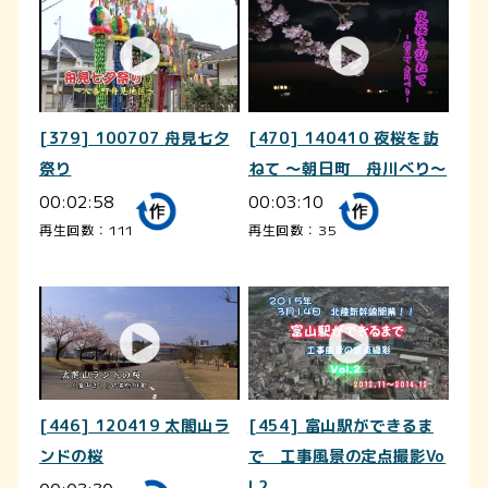
[379] 100707 舟見七夕
[470] 140410 夜桜を訪
祭り
ねて ～朝日町 舟川べり～
00:02:58
00:03:10
再生回数：111
再生回数：35
[446] 120419 太閤山ラ
[454] 富山駅ができるま
ンドの桜
で 工事風景の定点撮影Vo
l.2