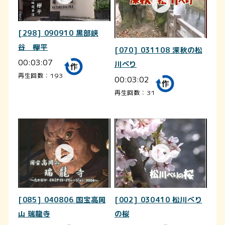
[298] 090910 黒部峡
谷 欅平
[070] 031108 深秋の松
00:03:07
川べり
再生回数：193
00:03:02
再生回数：31
[085] 040806 国宝高岡
[002] 030410 松川べり
山 瑞龍寺
の桜