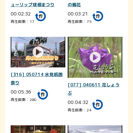
ューリップ球根まつり
の梅花
00:02:32
00:03:21
再生回数：17
再生回数：75
[316] 050714 氷見祇園
祭り
[077] 040611 花しょう
00:05:36
ぶ
再生回数：280
00:04:32
再生回数：24