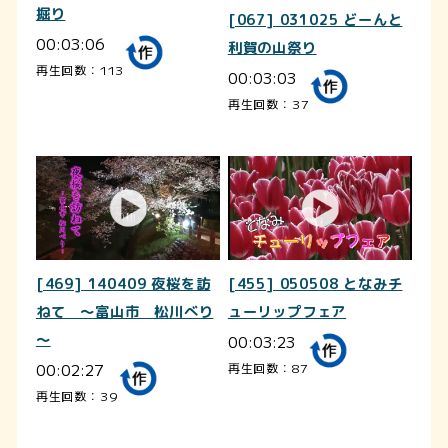
掘り
[067] 031025 どーんと
00:03:06
利賀の山祭り
再生回数：113
00:03:03
再生回数：37
[469] 140409 夜桜を訪
[455] 050508 となみチ
ねて ～富山市 松川べり
ューリップフェア
～
00:03:23
00:02:27
再生回数：87
再生回数：39