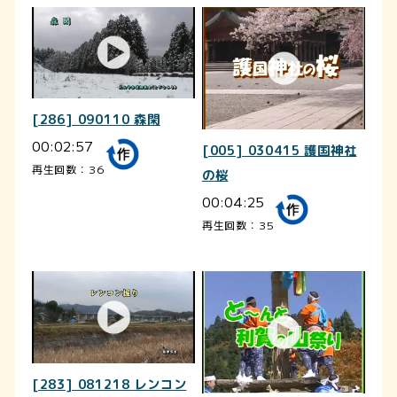
[286] 090110 森閑
00:02:57
[005] 030415 護国神社
再生回数：36
の桜
00:04:25
再生回数：35
[283] 081218 レンコン