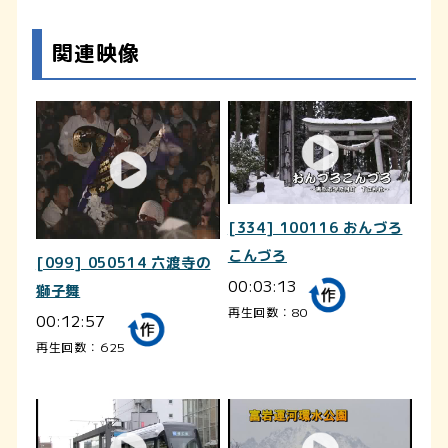
関連映像
[334] 100116 おんづろ
こんづろ
[099] 050514 六渡寺の
00:03:13
獅子舞
再生回数：80
00:12:57
再生回数：625