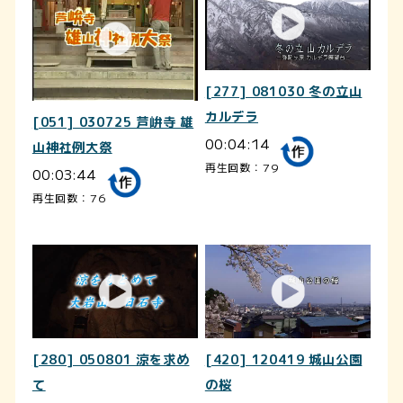
[277] 081030 冬の立山
カルデラ
[051] 030725 芦峅寺 雄
00:04:14
山神社例大祭
再生回数：79
00:03:44
再生回数：76
[280] 050801 涼を求め
[420] 120419 城山公園
て
の桜