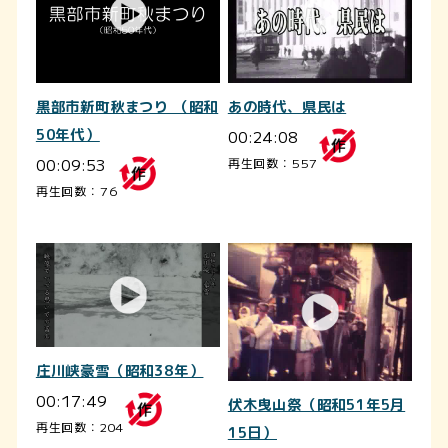
黒部市新町秋まつり （昭和
あの時代、県民は
50年代）
00:24:08
00:09:53
再生回数：557
再生回数：76
庄川峡豪雪（昭和38年）
00:17:49
伏木曳山祭（昭和51年5月
再生回数：204
15日）