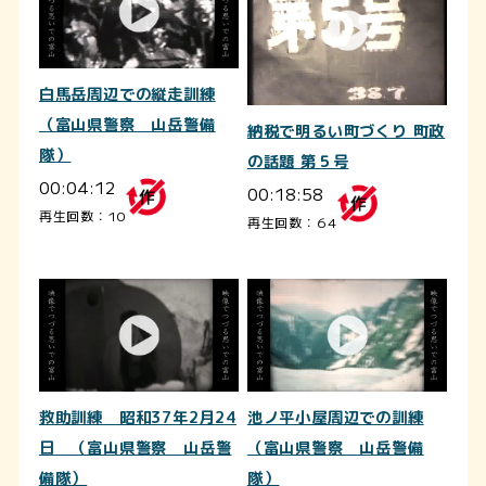
白馬岳周辺での縦走訓練
（富山県警察 山岳警備
納税で明るい町づくり 町政
隊）
の話題 第５号
00:04:12
00:18:58
再生回数：10
再生回数：64
救助訓練 昭和37年2月24
池ノ平小屋周辺での訓練
日 （富山県警察 山岳警
（富山県警察 山岳警備
備隊）
隊）