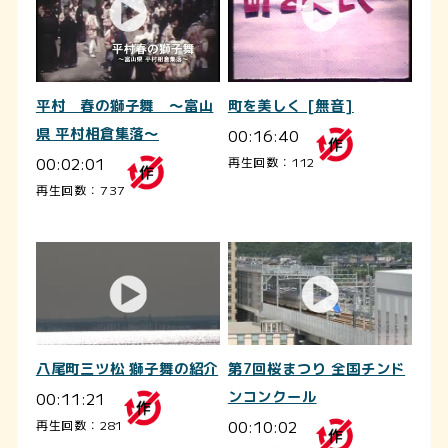
平村 春の獅子舞 ～富山
町を美しく [無音]
県 平村相倉集落～
00:16:40
00:02:01
再生回数：112
再生回数：737
八尾町三ツ松 獅子舞の紹介
第7回桜まつり 全国チンド
00:11:21
ンコンクール
00:10:02
再生回数：281