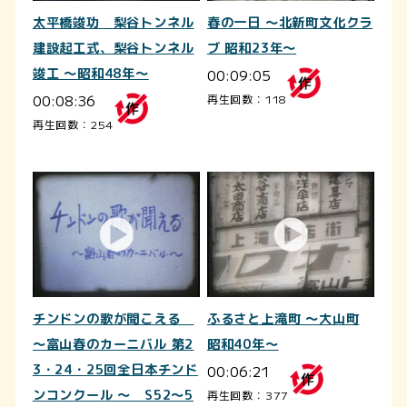
太平橋竣功 梨谷トンネル
春の一日 ～北新町文化クラ
建設起工式、梨谷トンネル
ブ 昭和23年～
竣工 ～昭和48年～
00:09:05
00:08:36
再生回数：118
再生回数：254
チンドンの歌が聞こえる
ふるさと上滝町 ～大山町
～富山春のカーニバル 第2
昭和40年～
3・24・25回全日本チンド
00:06:21
ンコンクール ～ S52～5
再生回数：377