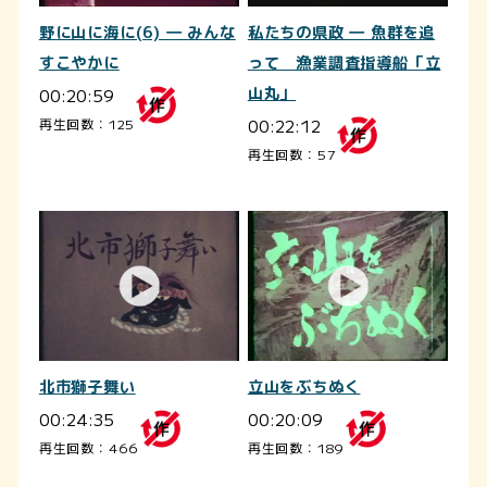
野に山に海に(6) ― みんな
私たちの県政 ― 魚群を追
すこやかに
って 漁業調査指導船「立
00:20:59
山丸」
00:22:12
再生回数：125
再生回数：57
北市獅子舞い
立山をぶちぬく
00:24:35
00:20:09
再生回数：466
再生回数：189