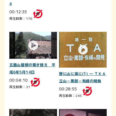
4
00:12:33
再生回数：176
五箇山屋根の葺き替え 平
成6年5月14日
野に山に海に(1) ― ＴＫＡ
00:04:10
立山－黒部－有峰の開発
再生回数：31
00:28:55
再生回数：245