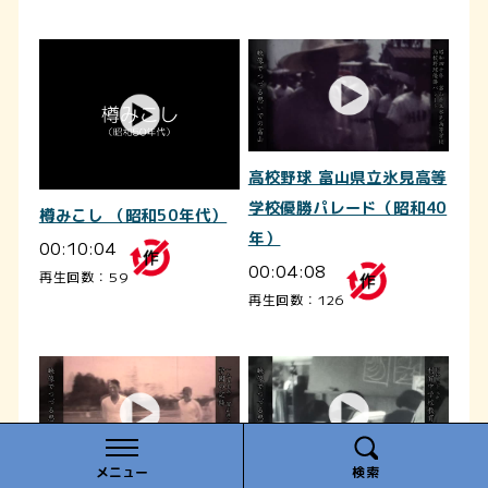
高校野球 富山県立氷見高等
学校優勝パレード（昭和40
樽みこし （昭和50年代）
年）
00:10:04
00:04:08
再生回数：59
再生回数：126
メニュー
検索