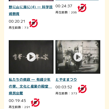
00:24:37
野に山に海に(4) ― 科学技
再生回数：206
術教育
00:20:21
再生回数：73
私たちの県政 ― 有峰少年
とやままつり
の家、文化と産業の殿堂
00:03:52
県民会館
再生回数：373
00:19:45
再生回数：291