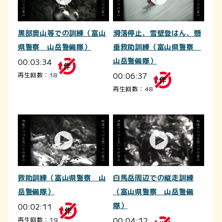
黒部奥山等での訓練（富山
滑落停止、雪壁登はん、懸
県警察 山岳警備隊）
垂救助訓練（富山県警察
00:03:34
山岳警備隊）
00:06:37
再生回数：18
再生回数：48
救助訓練（富山県警察 山
白馬岳周辺での縦走訓練
岳警備隊）
（富山県警察 山岳警備
00:02:11
隊）
00:04:12
再生回数：19