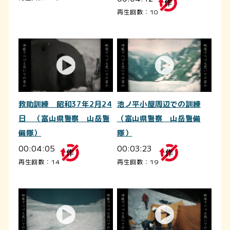
再生回数：10
救助訓練 昭和37年2月24
池ノ平小屋周辺での訓練
日 （富山県警察 山岳警
（富山県警察 山岳警備
備隊）
隊）
00:04:05
00:03:23
再生回数：14
再生回数：19