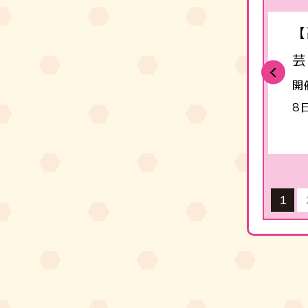
【高岡】LSC78 見つめ直そう！
【
暮らしの安全・安心
芸
Previous
開催日：令和8年5月30日 ～ 令和8年7月2
開
5日
8
3月23日
1