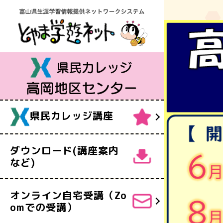
県民カレッ
オンライン
R8後期 
利用時間・
自遊塾
LSC85
R8後期 
交通案内
う オンラ
県民カレッ
R8後期 
LSC86
宅受講申込
県民カレッジ講座
R8後期 
LSC87
R8後期 
ダウンロード(講座案内
など)
全体概要
カレッジわ
オンライン自宅受講（Zo
omでの受講）
ウイング・