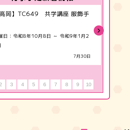
高岡】TC649 共学講座 服飾手
【高岡
食文化
Next
催日：令和8年10月8日 ～ 令和9年1月2
開催日：
日
6日
7月30日
2
3
4
5
6
7
8
9
10