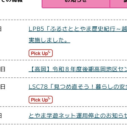
日
LPB5「ふるさととやま歴史紀行～
実施しました。
1日
【高岡】令和８年度後期高岡地区セ
1日
LSC78「見つめ直そう！暮らしの
日
とやま学遊ネット運用停止のお知ら