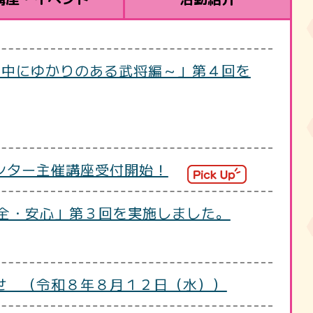
越中にゆかりのある武将編～」第４回を
ンター主催講座受付開始！
安全・安心」第３回を実施しました。
せ （令和８年８月１２日（水））