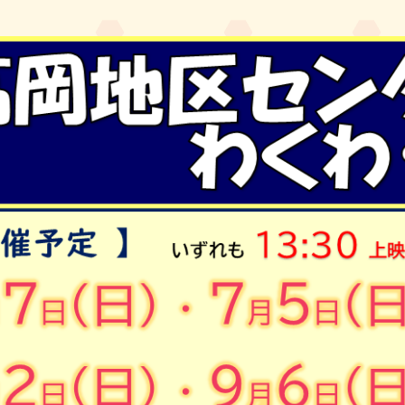
ジ主催講座
自宅受講について（ご案内）
講座案内
休所日
 人生100年時代「お金と暮らし」に向き合
受講申込・受講手続きの流れ
イン自宅受講申込
ジ連携講座
オンライン自宅受講申し込みについて
 ふるさとゆかりの作家たち オンライン自
申込方法(高岡地区センター主催講座)
 ふるさとの祭り～伝統と継承～
申込方法(共学講座)
くわくシアター
ウイング祭