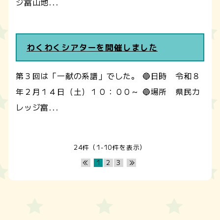
ジ富山地...
わくわくシアターを開催しました
第３回は「一献の系譜」でした。 🔵日時 令和８
年２月１４日（土）１０：００～ 🔵場所 県民カ
レッジ富...
24件（1-10件を表示）
1
2
3