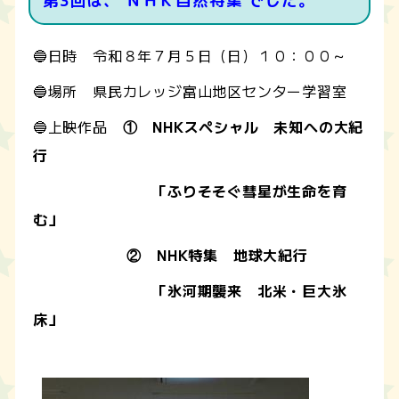
第3
回は、 ＮＨＫ自然特集 でした。
🔵日時 令和８年７月５日（日）１０：００～
🔵場所 県民カレッジ富山地区センター学習室
🔵上映作品
① NHKスペシャル 未知への大紀
行
「ふりそそぐ彗星が生命を育
む」
② NHK特集 地球大紀行
「氷河期襲来 北米・巨大氷
床」