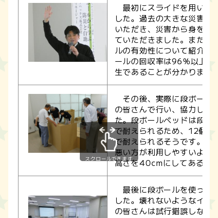
最初にスライドを用いて講
した。過去の大きな災害と
いただき、災害から身を守
ていただきました。また、
ルの有効性について紹介し
ールの回収率は96％以上あ
生であることが分かりまし
その後、実際に段ボールベ
の皆さんで行い、協力して
た。段ボールベッドは段ボー
で耐えられるため、12個1
で耐えられるそうです。ま
悪い方が利用しやすいよう
スクロールできます
高さを40cmにしてあると
最後に段ボールを使ったイ
した。壊れないようなイス
の皆さんは試行錯誤しなが