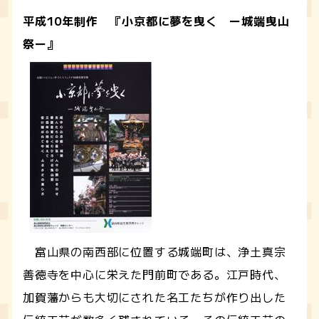
平成10年制作 『小京都に夢を曳く ー城端曳山
祭ー』
富山県の南西部に位置する城端町は、浄土真宗
善徳寺を中心に栄えた門前町である。江戸時代、
加賀藩からも大切にされた名工たちが作り出した