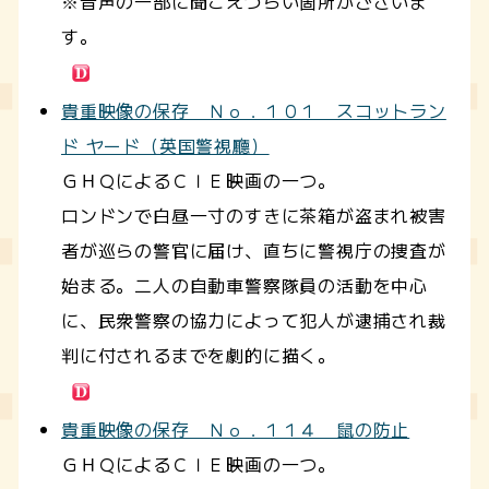
※音声の一部に聞こえづらい箇所がございま
す。
貴重映像の保存 Ｎｏ．１０１ スコットラン
ド ヤード（英国警視廳）
ＧＨＱによるＣＩＥ映画の一つ。
ロンドンで白昼一寸のすきに茶箱が盗まれ被害
者が巡らの警官に届け、直ちに警視庁の捜査が
始まる。二人の自動車警察隊員の活動を中心
に、民衆警察の協力によって犯人が逮捕され裁
判に付されるまでを劇的に描く。
貴重映像の保存 Ｎｏ．１１４ 鼠の防止
ＧＨＱによるＣＩＥ映画の一つ。