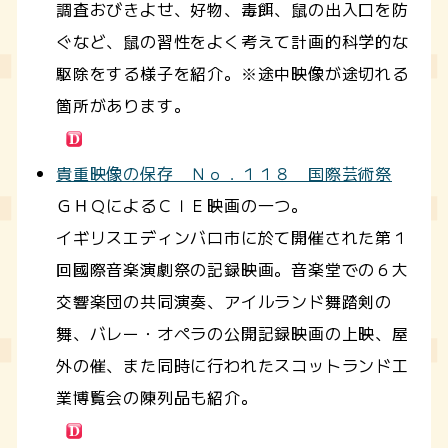
調査おびきよせ、好物、毒餌、鼠の出入口を防
ぐなど、鼠の習性をよく考えて計画的科学的な
駆除をする様子を紹介。※途中映像が途切れる
箇所があります。
貴重映像の保存 Ｎｏ．１１８ 国際芸術祭
ＧＨＱによるＣＩＥ映画の一つ。
イギリスエディンバロ市に於て開催された第１
回國際音楽演劇祭の記録映画。音楽堂での６大
交響楽団の共同演奏、アイルランド舞踏剣の
舞、バレー・オペラの公開記録映画の上映、屋
外の催、また同時に行われたスコットランド工
業博覧会の陳列品も紹介。