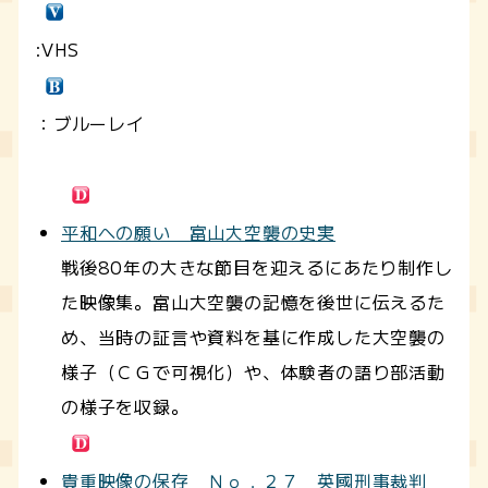
:VHS
：ブルーレイ
平和への願い 富山大空襲の史実
戦後80年の大きな節目を迎えるにあたり制作し
た映像集。富山大空襲の記憶を後世に伝えるた
め、当時の証言や資料を基に作成した大空襲の
様子（ＣＧで可視化）や、体験者の語り部活動
の様子を収録。
貴重映像の保存 Ｎｏ．２７ 英國刑事裁判