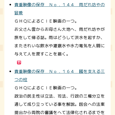
貴重映像の保存 Ｎｏ．１４４ 雨だれ坊やの
冒険
ＧＨＱによるＣＩＥ映画の一つ。
お父さん雲からお母さん大地へ、雨だれ坊やが
旅をして帰る話。雨はどうして洪水を起すか、
またきれいな飲水や灌漑水や水力電気を人間に
与えて人を潤すことを描く。
貴重映像の保存 Ｎｏ．１６４ 國を支える三
つの柱
ＧＨＱによるＣＩＥ映画の一つ。
政治の民主性は立法、司法、行政の三権分立を
通して成り立っている事を解説。国会への法案
提出から両院の審議をへて法律化されるまでを