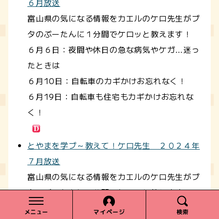
６月放送
富山県の気になる情報をカエルのケロ先生がブ
タのぶーたんに１分間でケロッと教えます！
６月６日：夜間や休日の急な病気やケガ…迷っ
たときは
６月10日：自転車のカギかけお忘れなく！
６月19日：自転車も住宅もカギかけお忘れな
く！
とやまを学ブ～教えて！ケロ先生 ２０２４年
７月放送
富山県の気になる情報をカエルのケロ先生がブ
タのぶーたんに１分間でケロッと教えます！
７月３日：富山・岐阜交流の日
メニュー
マイページ
検索