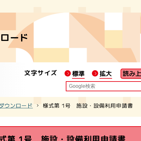
像センターへ
をさがす・かりる
タル映像ライブラリー
ンロード
る
をさがす・かりる
ンターYouTube
ン学習室でまなぶ
ー・お薦め作品
文字サイズ
標準
拡大
まなぶ
座を受講する
ダウンロード
様式第 1号 施設・設備利用申請書
式第 1号 施設・設備利用申請書