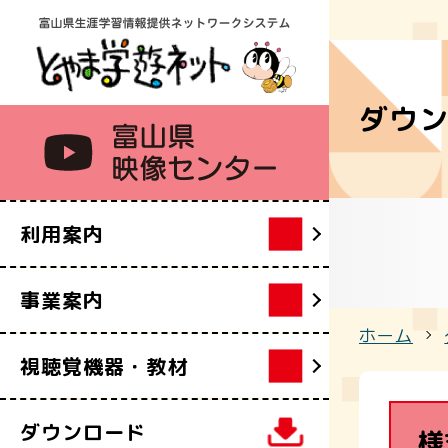
利用案内
ようこそ映
視聴覚機器
とやまデジ
ダウ
アクセス
映像をつく
視聴覚教材
富山県映像セ
ハイビジョ
特設コーナ
利用案内
シアターで
映像をみる
事業案内
映像制作講
ホーム
視聴覚機器・教材
ダウンロード
様