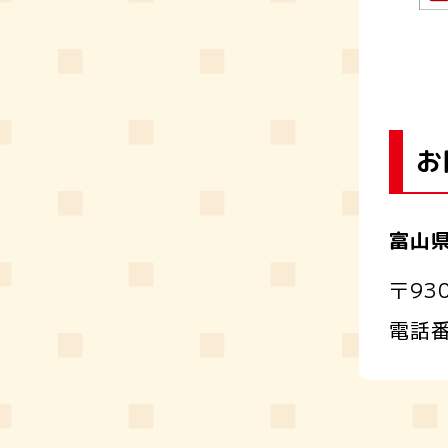
お
富山
〒93
電話