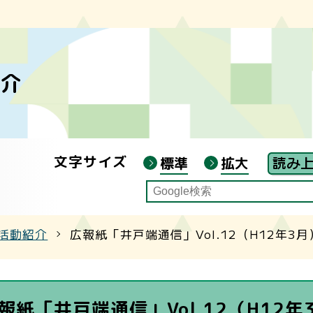
 夏季講座（渡部陽一氏講演会）申込み
紹介
ジ主催講座
ジ連携講座
ジ叢書
文字サイズ
標準
拡大
ン自宅受講」について
活動紹介
広報紙「井戸端通信」Vol.12（H12年3月
報紙「井戸端通信」Vol.12（H12年