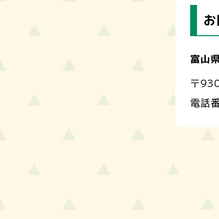
お
富山
〒93
電話