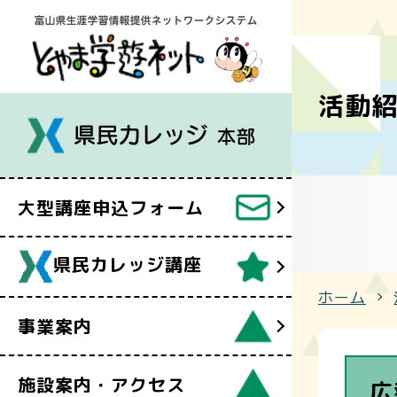
令和８年度
講座案内
事業案内
活動
フォーム
県民カレッ
雷鳥会
県民カレッ
県民カレッ
大型講座申込フォーム
「オンライ
自遊塾
県民カレッジ講座
ホーム
事業案内
施設案内・アクセス
広