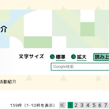
 夏季講座（渡部陽一氏講演会）申込み
紹介
ジ主催講座
ジ連携講座
ジ叢書
文字サイズ
標準
拡大
ン自宅受講」について
活動紹介
1
2
3
4
5
6
7
159件（1-10件を表示）