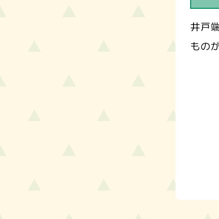
井戸端
ものが