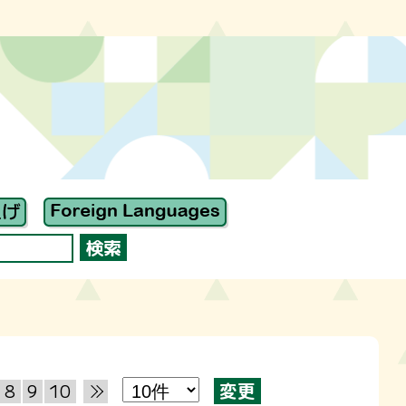
8
9
10