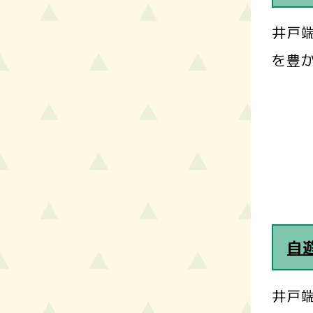
井戸端
を豊か
自
井戸端