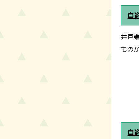
自
井戸端
ものが
自