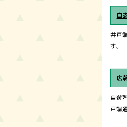
自
井戸
す。
広報
自遊塾
戸端通信