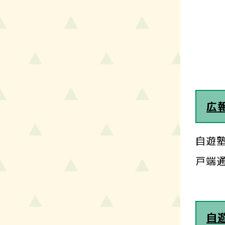
広報
自遊塾
戸端通信
自