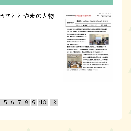
ふるさととやまの人物
4
5
6
7
8
9
10