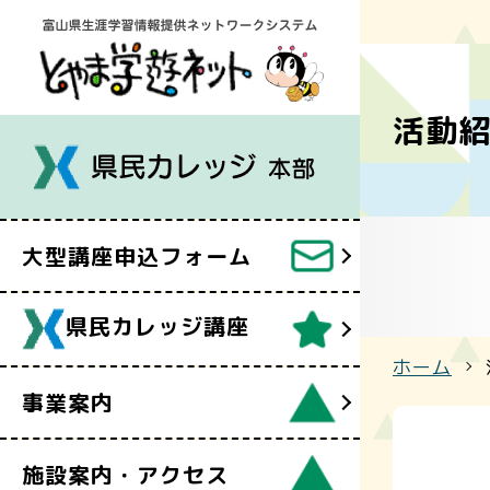
令和８年度
講座案内
事業案内
活動
フォーム
県民カレッ
雷鳥会
県民カレッ
県民カレッ
大型講座申込フォーム
「オンライ
自遊塾
県民カレッジ講座
ホーム
事業案内
施設案内・アクセス