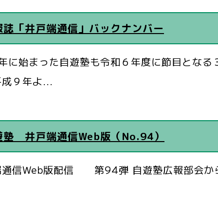
報誌「井戸端通信」バックナンバー
7年に始まった自遊塾も令和６年度に節目となる
成９年よ...
遊塾 井戸端通信Web版（No.94）
端通信Web版配信 第94弾 自遊塾広報部会か