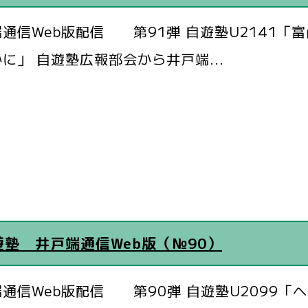
通信Web版配信 第91弾 自遊塾U2141「
に」 自遊塾広報部会から井戸端...
遊塾 井戸端通信Web版（№90）
通信Web版配信 第90弾 自遊塾U2099「