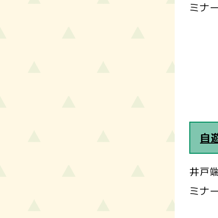
ミナー
自
井戸端
ミナー