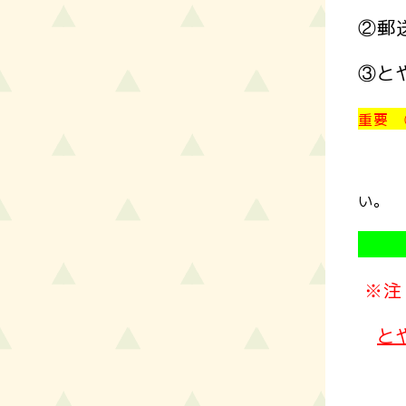
②郵
③と
重要 
ご注
い。
③
※注
と