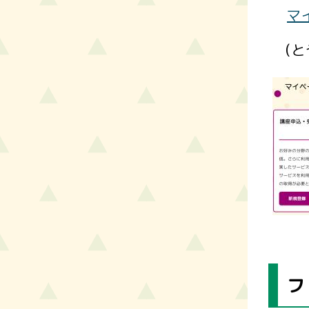
マ
（と
フ