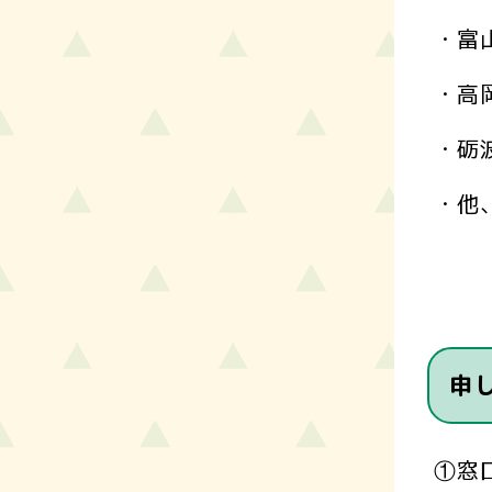
・富
・高
・
・他
申
①窓