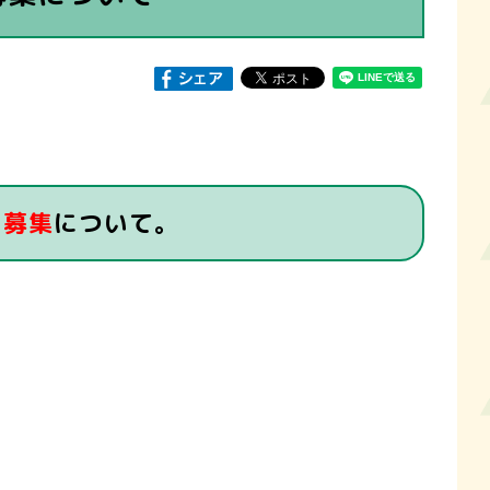
）募集
について。
。