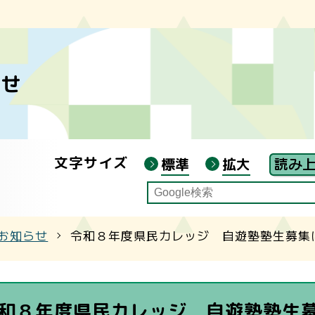
 夏季講座（渡部陽一氏講演会）申込み
らせ
ジ主催講座
ジ連携講座
ジ叢書
文字サイズ
標準
拡大
ン自宅受講」について
お知らせ
令和８年度県民カレッジ 自遊塾塾生募集
和８年度県民カレッジ 自遊塾塾生