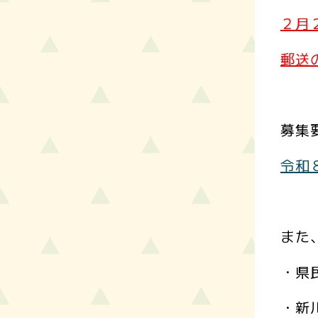
２月
郵送
募集
令和
また
・県
・新