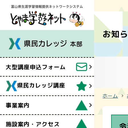
令和８年度
講座案内
事業案内
お知
フォーム
県民カレッ
雷鳥会
県民カレッ
県民カレッ
大型講座申込フォーム
「オンライ
自遊塾
県民カレッジ講座
ホーム
事業案内
施設案内・アクセス
令