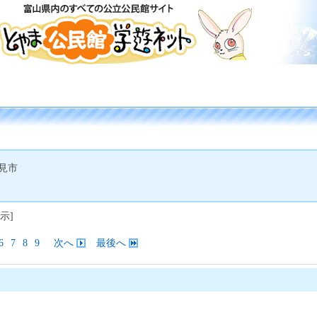
氷見市
示]
6
7
8
9
次へ
最後へ