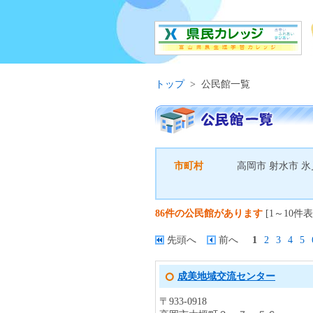
トップ
>
公民館一覧
市町村
高岡市 射水市 
86件の公民館があります
[1～10件表
先頭へ
前へ
1
2
3
4
5
成美地域交流センター
〒933-0918