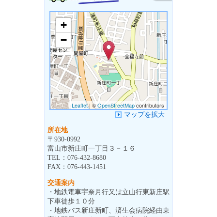
+
−
Leaflet
| ©
OpenStreetMap
contributors
マップを拡大
所在地
〒
930-0992
富山市新庄町一丁目３－１６
TEL：
076-432-8680
FAX：
076-443-1451
交通案内
・地鉄電車宇奈月行又は立山行東新庄駅
下車徒歩１０分
・地鉄バス新庄新町、済生会病院経由東