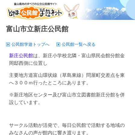
富山市立新庄公民館
公民館学遊トップへ
公民館一覧へ戻る
新庄公民館
は、新庄小学校北隣・富山県民会館分館金
岡邸西側に位置し
主要地方道富山環状線（草島東線）問屋町交差点を東
へ３００ｍ行ったところにあります。
※新庄地区センター及び富山市立図書館新庄分館を併
設しています。
サークル活動が活発で、毎日公民館で活動する地域の
みなさんの声が館内に響き渡ります。