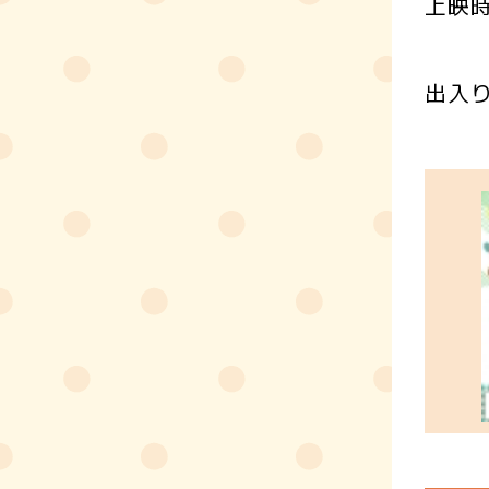
上映時
出入