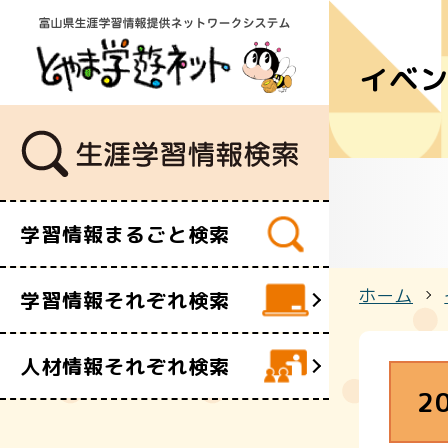
イベ
学習講座
講師・指導
イベント
ボランティ
ビデオ・映
学習情報まるごと検索
施設
文化財
ホーム
学習情報それぞれ検索
団体・サー
人材情報それぞれ検索
2