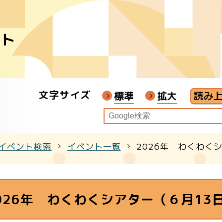
ント
者
ア
文字サイズ
画教材
標準
拡大
イベント検索
イベント一覧
2026年 わくわく
クル
026年 わくわくシアター（６月13