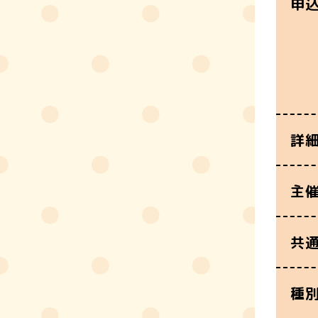
申
詳
主
共
種