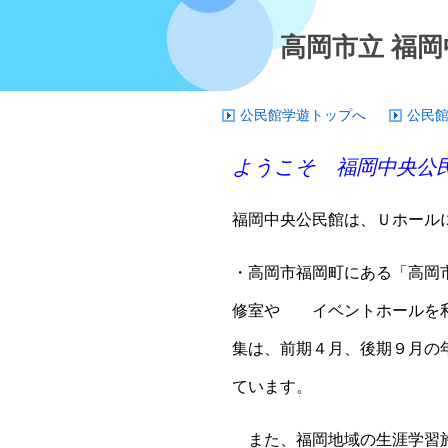
高岡市立 福
公民館学遊トップへ
公民
ようこそ 福岡中央公
福岡中央公民館は、Ｕホール
・高岡市福岡町にある「高岡
修室や イベントホール
を
集は、前期４月、後期９月の
ています。
また、
福岡地域の生涯学習