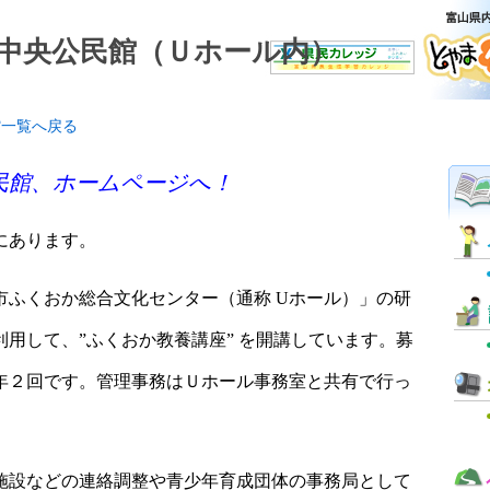
岡中央公民館（Ｕホール内）
館一覧へ戻る
民館、ホームページへ！
にあります。
市ふくおか総合文化センター（通称 Uホール）」の
研
利用して、
”ふくおか教養講座” を開講しています。募
年２回です。管理事務はＵホール事務室と共有で行っ
施設などの
連絡調整
や青少年育成団体の事務局として