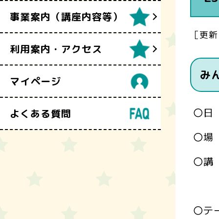
事業案内（講座内容等）
［更新
利用案内・アクセス
み
マイページ
〇日
よくある質問
〇場
〇講
竹
〇テ