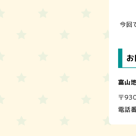
今回
お
富山
〒93
電話