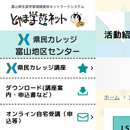
県民カレッ
オンライン
事業案内（
利用案内・
活動
県民カレッ
令和8年度
講座の内容
LSF83
富山地区セ
県民カレッジ講座
LSF84
講
ダウンロード(講座案
内・申込書など）
ホーム
オンライン自宅受講（申
込等）
L