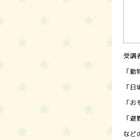
受講
「動
「日
「お
「避
など