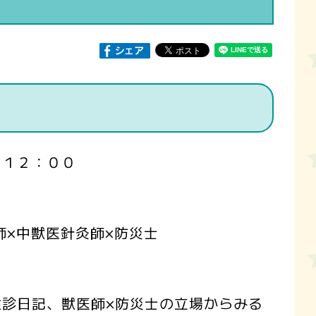
～１２：００
師×中獣医針灸師×防災士
診日記、獣医師×防災士の立場からみる