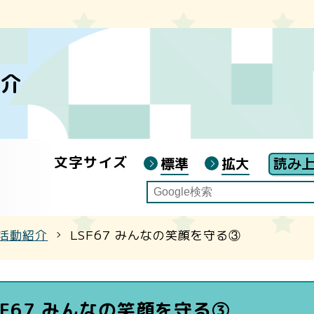
ジ主催講座
自宅受講とは？
概要・機能等）
交通案内
紹介
ジ連携講座
富山地区教養講座入力フォーム
と申込方法
「とやまの魅力」オンライン自宅受講
ンター学遊祭
文字サイズ
標準
拡大
「とやまの暮らし再発見」オンライン自宅受
活動紹介
LSF67 みんなの笑顔を守る③
SF67 みんなの笑顔を守る③