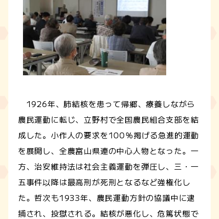
1926年、肺結核を患って帰郷、療養しながら
農民運動に転じ、立野村で全国農民組合支部を結
成した。小作人の要求を100％掲げる急進的運動
を展開し、全農富山県連の中心人物となった。一
方、治安維持法は社会主義運動を弾圧し、三・一
五事件以降は最高刑が死刑となるなど強権化し
た。哲次も1933年、農民運動方針の協議中に逮
捕され、投獄される。結核が悪化し、危篤状態で