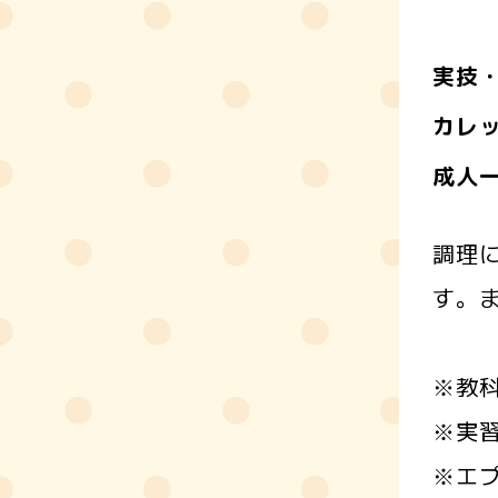
実技
カレ
成人
調理
す。
※教科
※実習
※エ