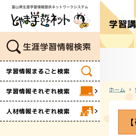
学習
学習講座
講師・指導
イベント
ボランティ
ビデオ・映
学習情報まるごと検索
施設
文化財
ホーム
学習情報それぞれ検索
団体・サー
人材情報それぞれ検索
【