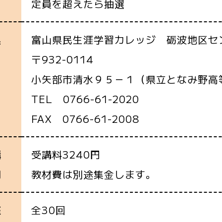
定員を超えたら抽選
富山県民生涯学習カレッジ 砺波地区セ
込
〒932-0114
小矢部市清水９５－１（県立となみ野高
TEL 0766-61-2020
FAX 0766-61-2008
受講料3240円
講
教材費は別途集金します。
用
全30回
座