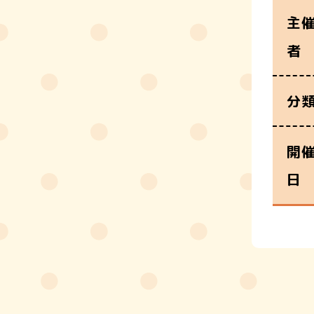
主
者
分
開
日