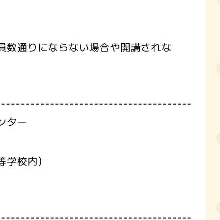
員数通りにならない場合や開講されな
ンター
等学校内）