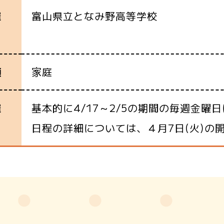
富山県立となみ野高等学校
催
家庭
類
基本的に4/17～2/5の期間の毎週金曜
催
日程の詳細については、４月7日(火)の