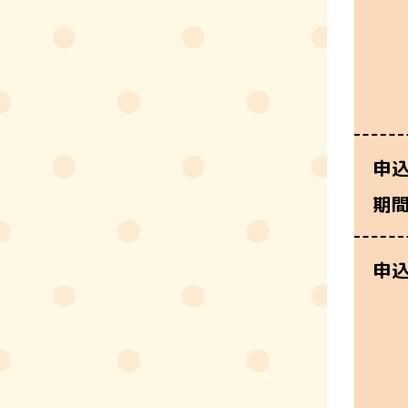
申
期
申