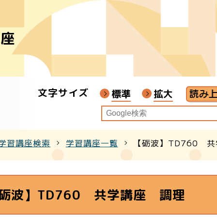
講座
者
ア
文字サイズ
画教材
標準
拡大
学習講座検索
学習講座一覧
【砺波】TD760 
クル
砺波】TD760 共学講座 調理