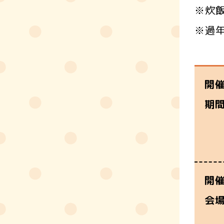
※炊
※過
開
期
開
会