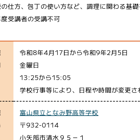
飯の仕方、包丁の使い方など、調理に関わる基礎
年度受講者の受講不可
令和8年4月17日から令和9年2月5日
催
金曜日
間
13:25から15:05
学校行事等により、日程や時間が変更さ
富山県立となみ野高等学校
催
〒932-0114
場
小矢部市清水９５－１