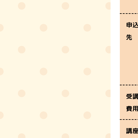
申
先
受
費
講