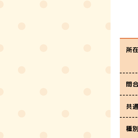
所
問
共
種