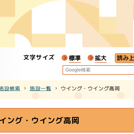
者
ア
文字サイズ
画教材
標準
拡大
施設検索
施設一覧
ウイング・ウイング高岡
クル
イング・ウイング高岡