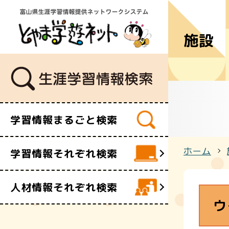
施設
学習講座
講師・指導
イベント
ボランティ
ビデオ・映
学習情報まるごと検索
施設
文化財
ホーム
学習情報それぞれ検索
団体・サー
人材情報それぞれ検索
ウ