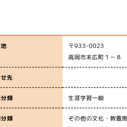
〒933-0023
在地
高岡市末広町１－８
合せ先
生涯学習一般
通分類
その他の文化・教養
別分類