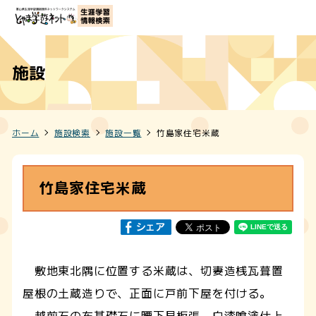
施設
ホーム
施設検索
施設一覧
竹島家住宅米蔵
竹島家住宅米蔵
敷地東北隅に位置する米蔵は、切妻造桟瓦葺置
屋根の土蔵造りで、正面に戸前下屋を付ける。
越前石の布基礎石に腰下見板張、白漆喰塗仕上