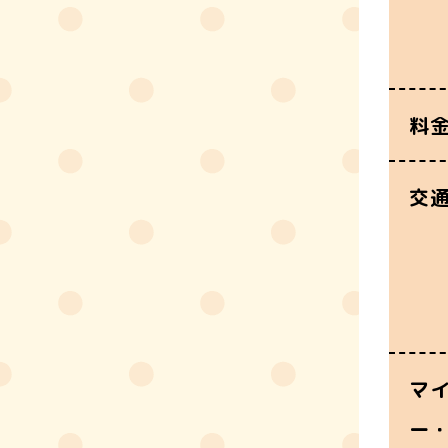
料
交
マ
ー