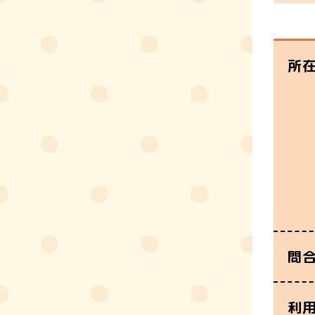
所
問
利