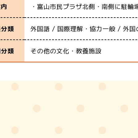
・富山市民プラザ北側・南側に駐輪
案内
外国語 / 国際理解・協力一般 / 外国
通分類
その他の文化・教養施設
別分類