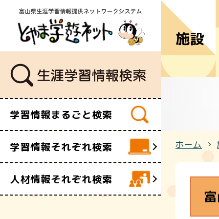
施設
学習講座
講師・指導
イベント
ボランティ
ビデオ・映
学習情報まるごと検索
施設
文化財
ホーム
学習情報それぞれ検索
団体・サー
人材情報それぞれ検索
富