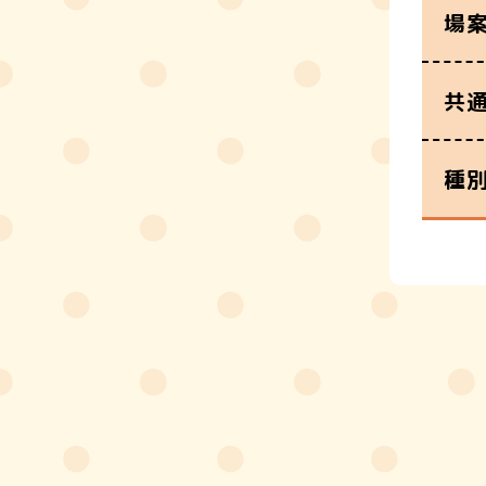
場
共
種