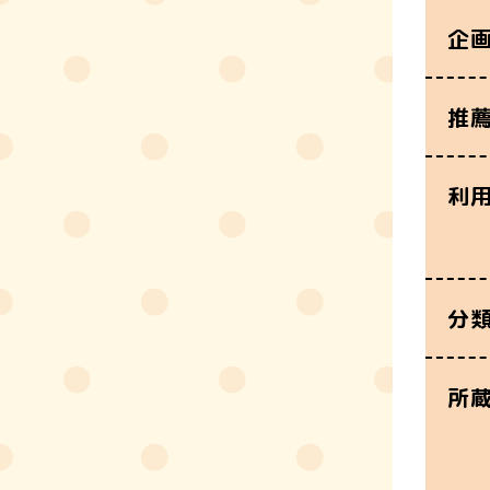
企
推
利
分
所