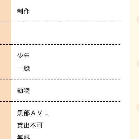
制作
少年
一般
動物
黒部ＡＶＬ
貸出不可
無料