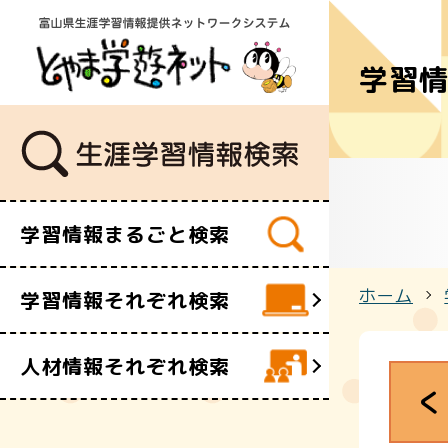
学習
学習講座
講師・指導
イベント
ボランティ
ビデオ・映
学習情報まるごと検索
施設
文化財
ホーム
学習情報それぞれ検索
団体・サー
人材情報それぞれ検索
く