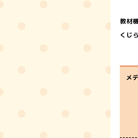
教材機
くじ
メ