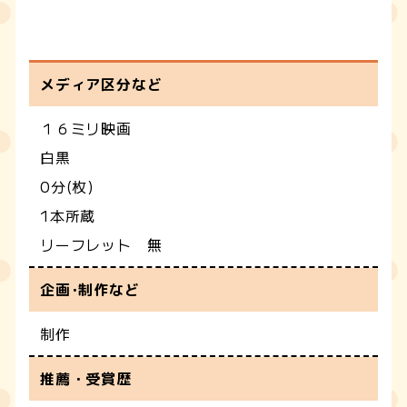
メディア区分など
１６ミリ映画
白黒
0分(枚)
1本所蔵
リーフレット 無
企画･制作など
制作
推薦・受賞歴