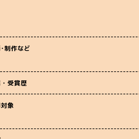
画･制作など
薦・受賞歴
用対象