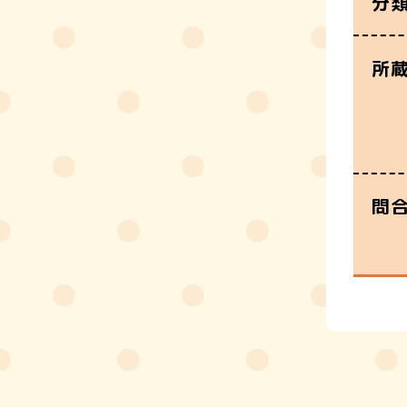
分
所
問