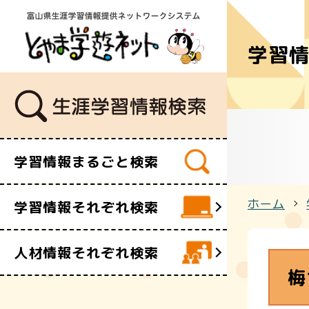
学習
学習講座
講師・指導
イベント
ボランティ
ビデオ・映
学習情報まるごと検索
施設
文化財
ホーム
学習情報それぞれ検索
団体・サー
人材情報それぞれ検索
梅