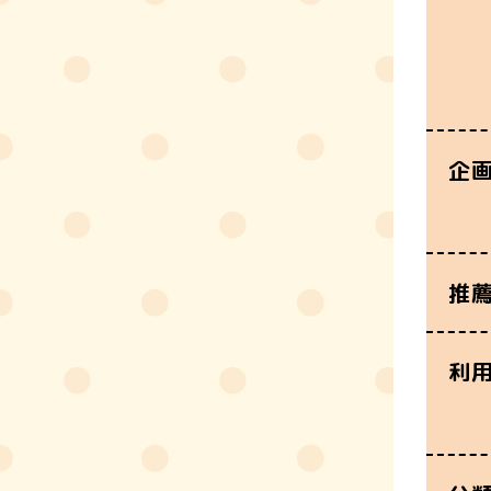
企
推
利