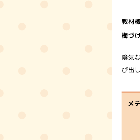
教材機
梅づ
陰気
び出
メ