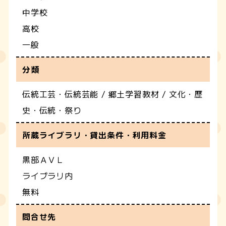
中学校
高校
一般
分類
伝統工芸・伝統芸能 / 郷土学習教材 / 文化・歴
史・伝統・祭り
所蔵ライブラリ・貸出条件・利用料金
黒部ＡＶＬ
ライブラリ内
無料
問合せ先