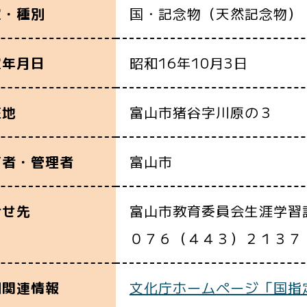
国・記念物（天然記念物）
定・種別
昭和16年10月3日
定年月日
富山市猪谷字川原の３
在地
富山市
有者・管理者
富山市教育委員会生涯学習
合せ先
０７６（４４３）２１３７
文化庁ホームページ「国指
細関連情報