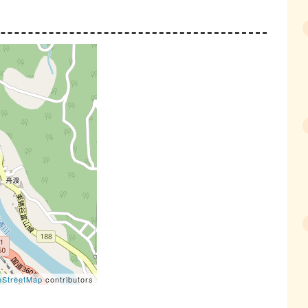
StreetMap
contributors