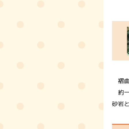
褶曲
約一
砂岩