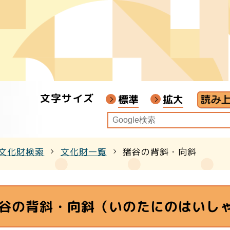
財
者
ア
文字サイズ
画教材
標準
拡大
文化財検索
文化財一覧
猪谷の背斜・向斜
クル
谷の背斜・向斜（いのたにのはいし