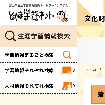
文化
学習講座
講師・指導
イベント
ボランティ
ビデオ・映
学習情報まるごと検索
施設
文化財
ホーム
学習情報それぞれ検索
団体・サー
人材情報それぞれ検索
猪