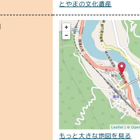
とやまの文化遺産
図
+
−
Leaflet
| ©
Open
もっと大きな地図を見る