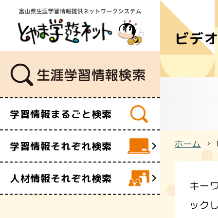
ビデ
学習講座
講師・指導
イベント
ボランティ
ビデオ・映
学習情報まるごと検索
施設
文化財
ホーム
学習情報それぞれ検索
団体・サー
人材情報それぞれ検索
キー
ック