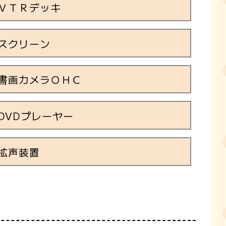
ＶＴＲデッキ
スクリーン
書画カメラＯＨＣ
DVDプレーヤー
拡声装置