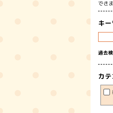
でき
キー
過去
カテ