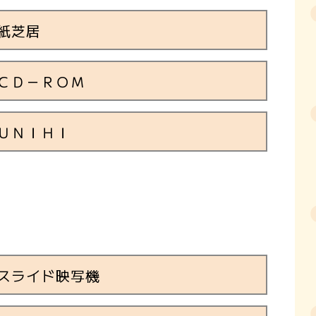
紙芝居
ＣＤ－ＲＯＭ
ＵＮＩＨＩ
スライド映写機