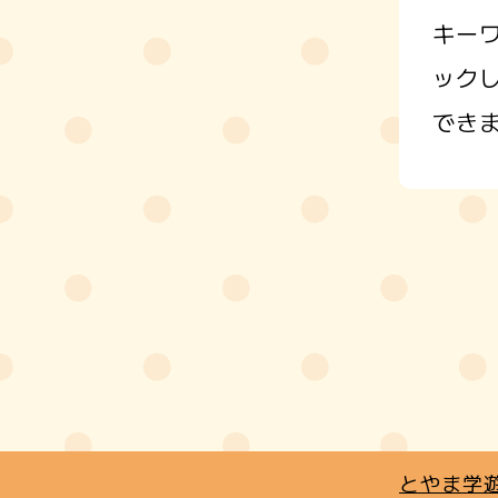
キー
ック
でき
とやま学