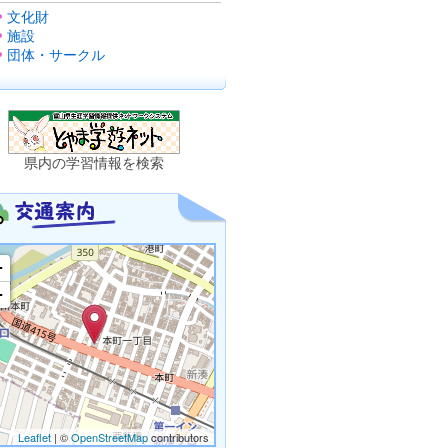
文化財
施設
団体・サークル
県内の学習情報を検索
+
−
Leaflet
| ©
OpenStreetMap
contributors