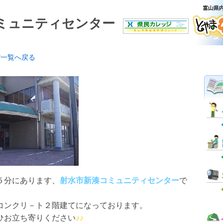
ミュニティセンター
館一覧へ戻る
５分にあります、
射水市新湊コミュニティセンター
で
コンクリ－ト２階建てになっております。
ひお立ち寄りください
♪♪