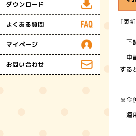
ダウンロード
［更新
よくある質問
下記
マイページ
申請
お問い合わせ
する
※今
運用