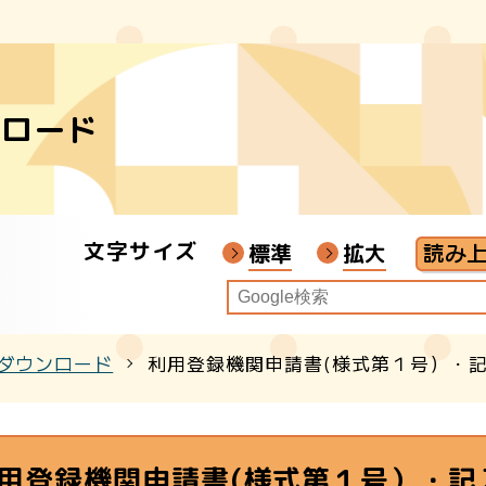
索
ンロード
学習団体協議会
学習
文字サイズ
標準
拡大
ダウンロード
利用登録機関申請書(様式第１号）・
用登録機関申請書(様式第１号）・記