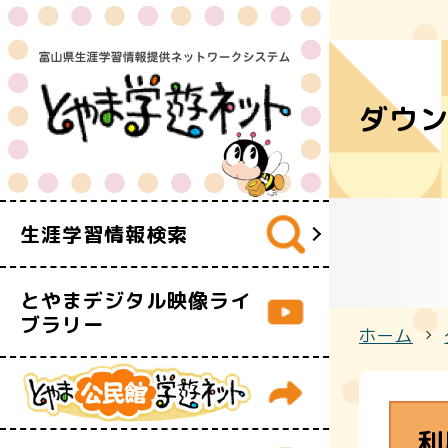
まるごと検
ダウ
富山県生涯
Let's生涯
生涯学習情報検索
雷鳥会
とやまデジタル映像ライ
ブラリー
ホーム
利