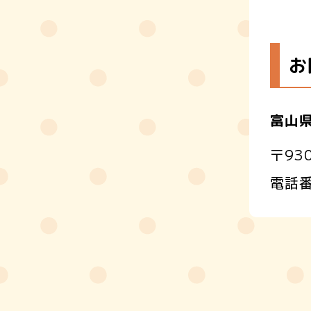
お
富山
〒93
電話