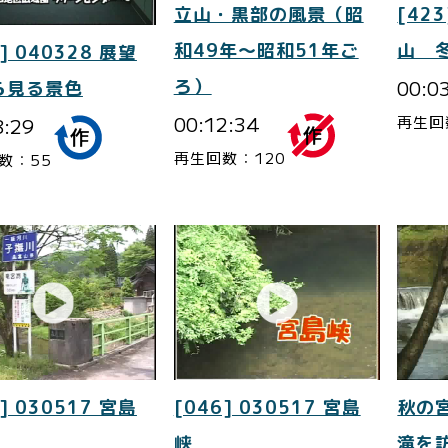
立山・黒部の風景（昭
[423
和49年～昭和51年ご
山 
] 040328 展望
ろ）
00:0
ら見る景色
00:12:34
再生回
8:29
再生回数：120
数：55
] 030517 宮島
[046] 030517 宮島
秋の
峡
滝を