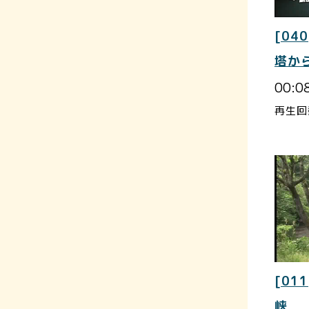
[040
塔か
00:0
再生回
[011
峡