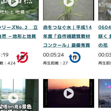
シリーズNo.２ 立
命をつなぐ水｜平成14
060
自然 －地形と地質
年度「自作視聴覚教材
咲く
コンクール」最優秀賞
の花
1:19
00:05:24
00:0
数：424
再生回数：27
再生回