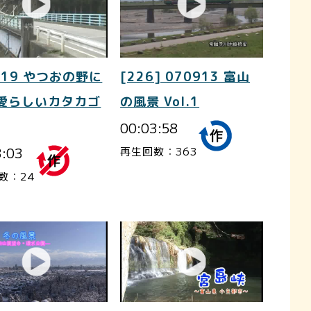
419 やつおの野に
[226] 070913 富山
 愛らしいカタカゴ
の風景 Vol.1
00:03:58
3:03
再生回数：363
数：24