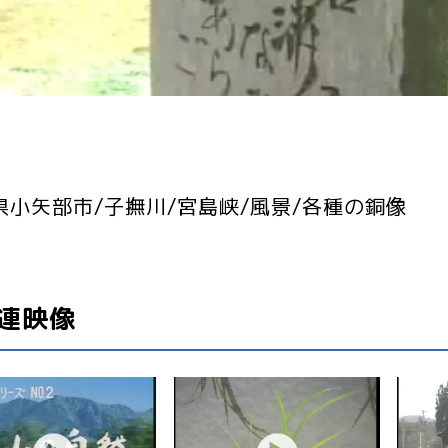
県小矢部市/子撫川/宮島峡/風景/各種の銅像
連映像