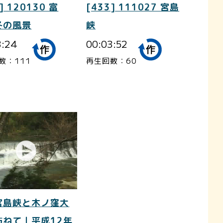
] 120130 富
[433] 111027 宮島
冬の風景
峡
3:24
00:03:52
数：111
再生回数：60
宮島峡と木ノ窪大
訪ねて｜平成12年