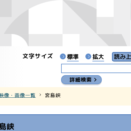
峡
像
ンターYouTubeチャンネル
文字サイズ
標準
拡大
詳細検索
映像・画像一覧
宮島峡
島峡