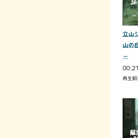
立山
山の
－
00:2
再生回