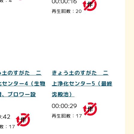
00:00:16
数：4
再生回数：20
う土のすがた 二
きょう土のすがた 二
化センター4（生物
上浄化センター5（最終
槽、ブロワー設
沈殿池）
00:00:29
0:42
再生回数：17
数：17