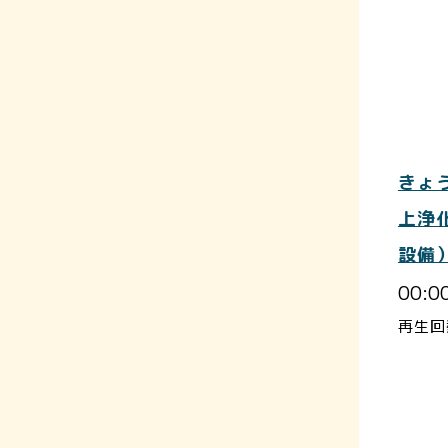
きょ
上浄
設備
00:0
再生回