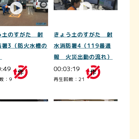
う土のすがた 射
きょう土のすがた 射
防署3（防火水槽の
水消防署4（119番通
）
報 火災出動の流れ）
0:49
00:03:19
数：9
再生回数：21