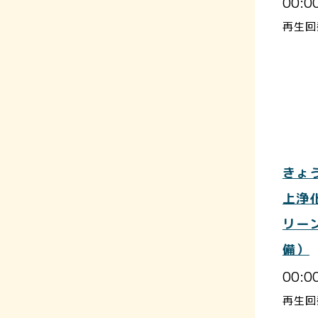
00:0
再生回
きょ
上浄
リー
備）
00:0
再生回