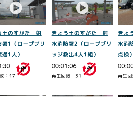
きょ
う土のすがた 射
きょう土のすがた 射
水消
防署1（ロープブリ
水消防署2（ロープブリ
点検
渡過1人）
ッジ救出4人1組）
00:0
0:30
00:01:06
再生回
数：17
再生回数：31