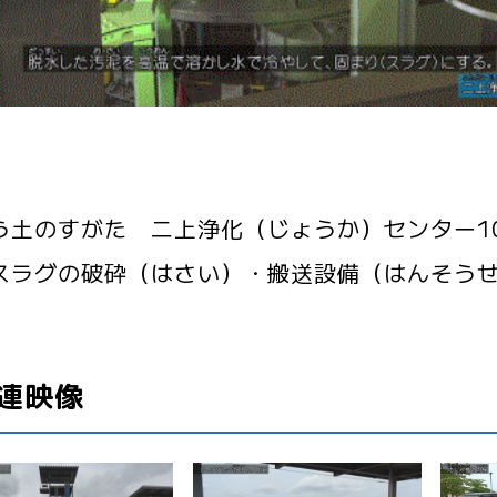
う土のすがた 二上浄化（じょうか）センター1
スラグの破砕（はさい）・搬送設備（はんそう
連映像