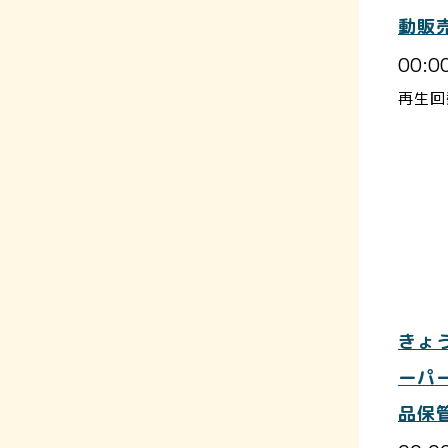
動販
00:0
再生回
きょ
ーパ
品保