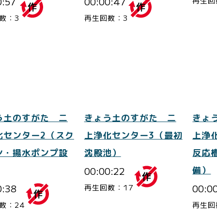
再生回
0:57
00:00:47
数：3
再生回数：3
う土のすがた 二
きょう土のすがた 二
きょ
化センター2（スク
上浄化センター3（最初
上浄
ン・揚水ポンプ設
沈殿池）
反応
00:00:22
備）
0:38
00:0
再生回数：17
数：24
再生回