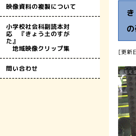
映像資料の複製について
き
小学校社会科副読本対
の
応 『きょう土のすが
た』
地域映像クリップ集
[更新日
問い合わせ