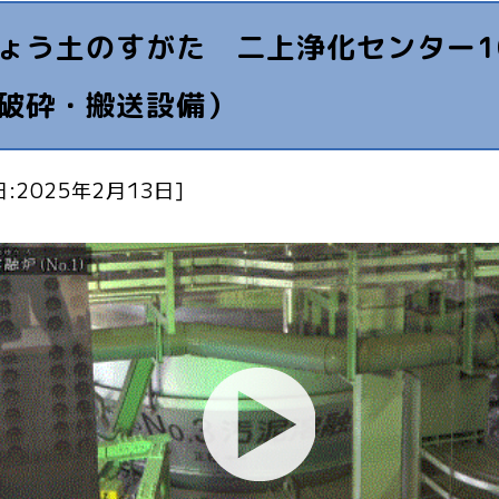
ょう土のすがた 二上浄化センター1
破砕・搬送設備）
:2025年2月13日]