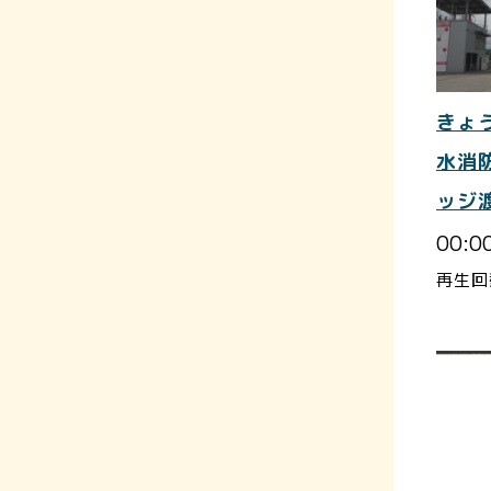
きょ
水消
ッジ
00:0
再生回