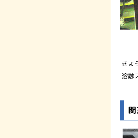
きょ
溶融
関