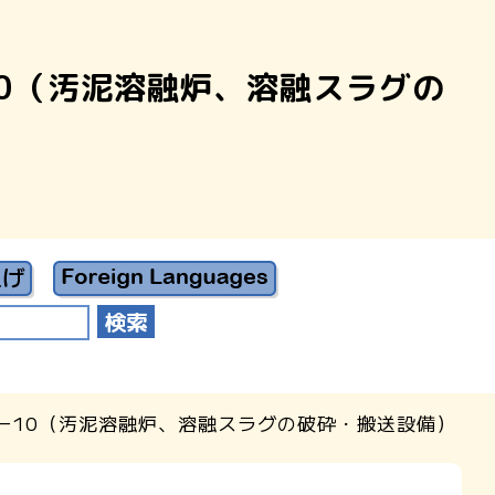
0（汚泥溶融炉、溶融スラグの
ー10（汚泥溶融炉、溶融スラグの破砕・搬送設備）