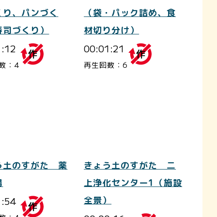
くり、パンづく
（袋・パック詰め、食
寿司づくり）
材切り分け）
1:12
00:01:21
数：4
再生回数：6
う土のすがた 薬
きょう土のすがた 二
場
上浄化センター1（施設
1:54
全景）