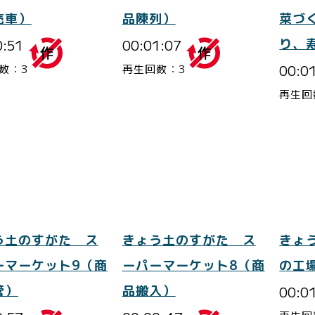
売車）
品陳列）
菜づ
0:51
00:01:07
り、
00:0
数：3
再生回数：3
再生回
きょ
う土のすがた ス
きょう土のすがた ス
の工
ーマーケット9（商
ーパーマーケット8（商
00:0
管）
品搬入）