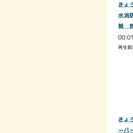
きょ
水消
報 
00:0
再生回
きょ
ーパ