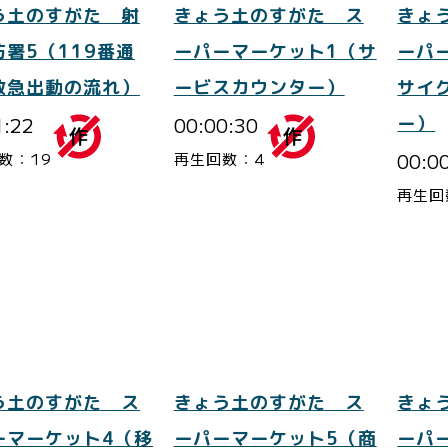
う土のすがた 射
きょう土のすがた ス
きょ
防署5（119番通
ーパーマーケット1（サ
ーパ
救急出動の流れ）
ービスカウンター）
サイ
1:22
00:00:30
ー）
00:0
数：19
再生回数：4
再生回
う土のすがた ス
きょう土のすがた ス
きょ
ーマーケット4（移
ーパーマーケット5（商
ーパ