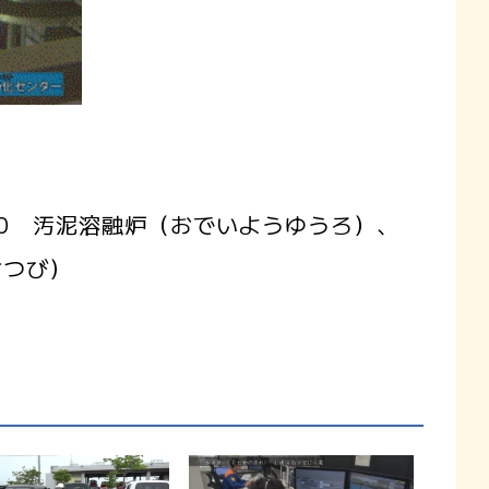
0 汚泥溶融炉（おでいようゆうろ）、
せつび）