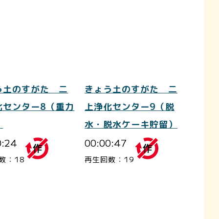
う土のすがた 二
きょう土のすがた 二
化センター8（重力
上浄化センター9（脱
）
水・脱水ケーキ貯留）
0:24
00:00:47
数：18
再生回数：19