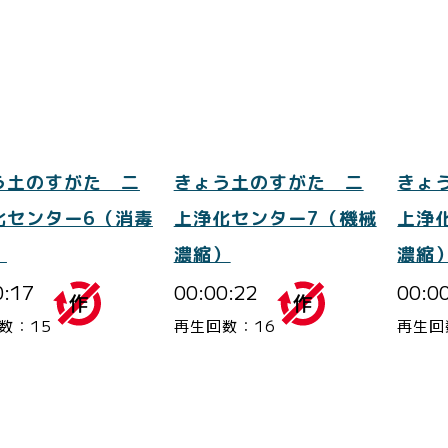
う土のすがた 二
きょう土のすがた 二
きょ
化センター6（消毒
上浄化センター7（機械
上浄
）
濃縮）
濃縮
0:17
00:00:22
00:0
数：15
再生回数：16
再生回