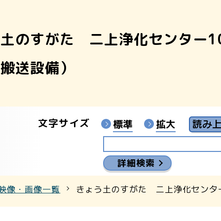
土のすがた 二上浄化センター1
像
・搬送設備）
ンターYouTubeチャンネル
文字サイズ
標準
拡大
詳細検索
映像・画像一覧
きょう土のすがた 二上浄化センタ