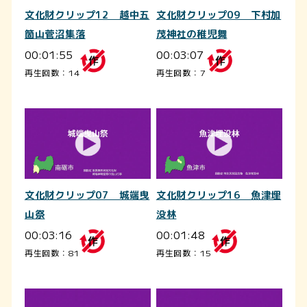
文化財クリップ12 越中五
文化財クリップ09 下村加
箇山菅沼集落
茂神社の稚児舞
00:01:55
00:03:07
再生回数：14
再生回数：7
文化財クリップ07 城端曳
文化財クリップ16 魚津埋
山祭
没林
00:03:16
00:01:48
再生回数：81
再生回数：15