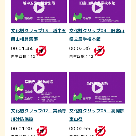
文化財クリップ13 越中五
文化財クリップ03 旧富山
箇山相倉集落
県立農学校本館
00:01:44
00:02:36
再生回数：12
再生回数：12
文化財クリップ02 常願寺
文化財クリップ05 高岡御
川砂防施設
車山祭
00:01:30
00:02:55