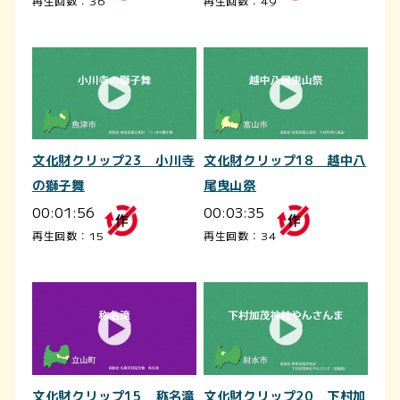
再生回数：36
再生回数：49
文化財クリップ23 小川寺
文化財クリップ18 越中八
の獅子舞
尾曳山祭
00:01:56
00:03:35
再生回数：15
再生回数：34
文化財クリップ15 称名滝
文化財クリップ20 下村加