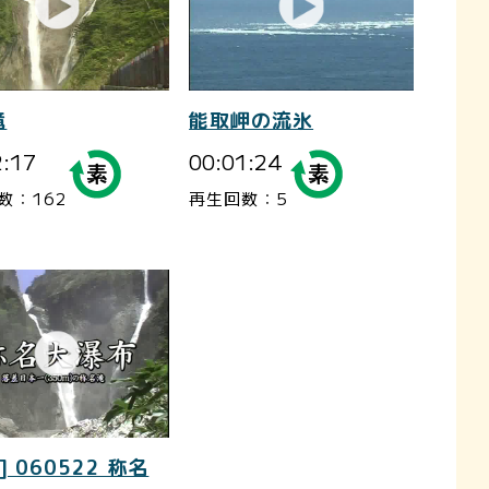
滝
能取岬の流氷
2:17
00:01:24
数：162
再生回数：5
] 060522 称名