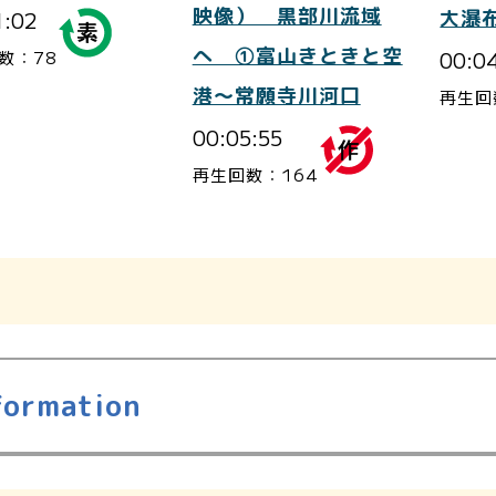
映像） 黒部川流域
1:02
大瀑
へ ①富山きときと空
00:0
数：78
港～常願寺川河口
再生回
00:05:55
再生回数：164
formation