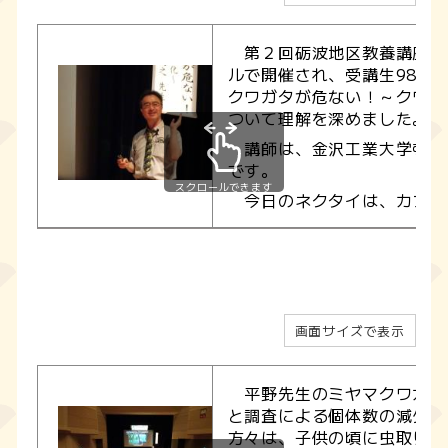
第２回砺波地区教養講座が
ルで開催され、受講生98名
クワガタが危ない！～クワガ
ついて理解を深めました。
講師は、金沢工業大学むし
です。
スクロールできます
今日のネクタイは、カブト
画面サイズで表示
平野先生のミヤマクワガタ
と調査による個体数の減少の
方々は、子供の頃に虫取りを