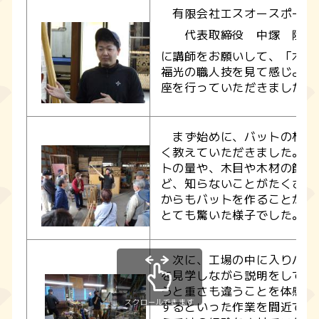
有限会社エスオースポーツ
代表取締役 中塚 陸歩
に講師をお願いして、「木製
福光の職人技を見て感じよう
座を行っていただきました。
まず始めに、バットの材料
く教えていただきました。一
トの量や、木目や木材の節な
ど、知らないことがたくさん
からもバットを作ることがで
とても驚いた様子でした。
次に、工場の中に入りバッ
を見学しながら説明をしてい
うと重さも違うことを体感し
スクロールできます
するといった作業を間近で見