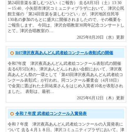
第24回音楽を楽しむつどい（ご報告） 去る8月3日（土）13:30
～15:40、小矢部市津沢コミュニティプラザにおいて、津沢公民
館主催の「第24回音楽を楽しむつどい」が、津沢地区住民等
130名の参加のもとに盛大に開催されましたので、その概要を
ご報告します。 今回は、津沢合唱教室30周年記念コンサートし
とて、津沢合唱教室の…
2025年8月20日（水）更新
R07津沢夜高あんどん武者絵コンクール表彰式の開催
令和7年度 津沢夜高あんどん武者絵コンクール表彰式の開催
去る6月5日(木)、津沢あんどんふれあい会館において、津沢夜
高あんどん祭の一環として「第43回津沢夜高あんどん武者絵コ
ンクール表彰式」が行われ、同コンクール審査会（4月18日）
で金賞に選ばれた土田祐菜さんをはじめ入賞者10名が表彰され
ました。 表彰は、最初…
2025年6月12日（木）更新
令和７年度 武者絵コンクール入賞発表
令和７年度 津沢夜高あんどん武者絵コンクールの入賞発表に
ついて 去る４月１８日、津沢コミュニティプラザにおいて、津