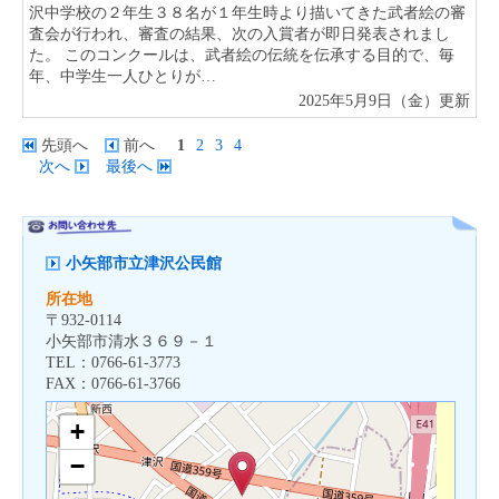
沢中学校の２年生３８名が１年生時より描いてきた武者絵の審
査会が行われ、審査の結果、次の入賞者が即日発表されまし
た。 このコンクールは、武者絵の伝統を伝承する目的で、毎
年、中学生一人ひとりが…
2025年5月9日（金）更新
先頭へ
前へ
1
2
3
4
次へ
最後へ
小矢部市立津沢公民館
所在地
〒
932-0114
小矢部市清水３６９－１
TEL：
0766-61-3773
FAX：
0766-61-3766
+
−