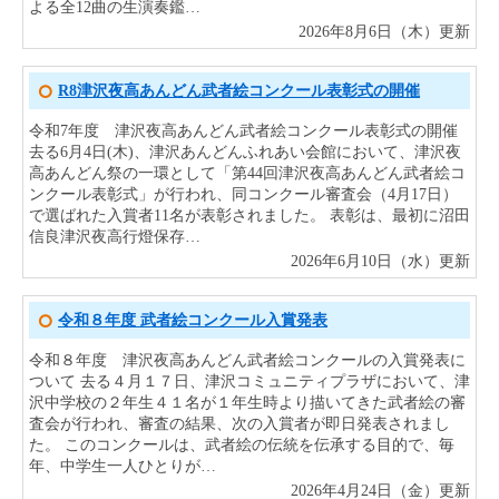
よる全12曲の生演奏鑑…
2026年8月6日（木）更新
R8津沢夜高あんどん武者絵コンクール表彰式の開催
令和7年度 津沢夜高あんどん武者絵コンクール表彰式の開催
去る6月4日(木)、津沢あんどんふれあい会館において、津沢夜
高あんどん祭の一環として「第44回津沢夜高あんどん武者絵コ
ンクール表彰式」が行われ、同コンクール審査会（4月17日）
で選ばれた入賞者11名が表彰されました。 表彰は、最初に沼田
信良津沢夜高行燈保存…
2026年6月10日（水）更新
令和８年度 武者絵コンクール入賞発表
令和８年度 津沢夜高あんどん武者絵コンクールの入賞発表に
ついて 去る４月１７日、津沢コミュニティプラザにおいて、津
沢中学校の２年生４１名が１年生時より描いてきた武者絵の審
査会が行われ、審査の結果、次の入賞者が即日発表されまし
た。 このコンクールは、武者絵の伝統を伝承する目的で、毎
年、中学生一人ひとりが…
2026年4月24日（金）更新