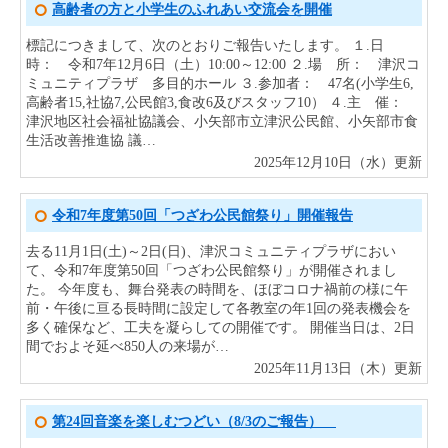
高齢者の方と小学生のふれあい交流会を開催
標記につきまして、次のとおりご報告いたします。 １.日
時： 令和7年12月6日（土）10:00～12:00 ２.場 所： 津沢コ
ミュニティプラザ 多目的ホール ３.参加者： 47名(小学生6,
高齢者15,社協7,公民館3,食改6及びスタッフ10） ４.主 催：
津沢地区社会福祉協議会、小矢部市立津沢公民館、小矢部市食
生活改善推進協 議…
2025年12月10日（水）更新
令和7年度第50回「つざわ公民館祭り」開催報告
去る11月1日(土)～2日(日)、津沢コミュニティプラザにおい
て、令和7年度第50回「つざわ公民館祭り」が開催されまし
た。 今年度も、舞台発表の時間を、ほぼコロナ禍前の様に午
前・午後に亘る長時間に設定して各教室の年1回の発表機会を
多く確保など、工夫を凝らしての開催です。 開催当日は、2日
間でおよそ延べ850人の来場が…
2025年11月13日（木）更新
第24回音楽を楽しむつどい（8/3のご報告）