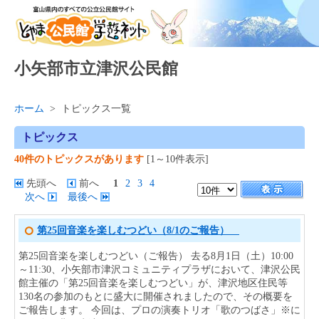
小矢部市立津沢公民館
ホーム
>
トピックス一覧
トピックス
40件のトピックスがあります
[1～10件表示]
先頭へ
前へ
1
2
3
4
次へ
最後へ
第25回音楽を楽しむつどい（8/1のご報告）
第25回音楽を楽しむつどい（ご報告） 去る8月1日（土）10:00
～11:30、小矢部市津沢コミュニティプラザにおいて、津沢公民
館主催の「第25回音楽を楽しむつどい」が、津沢地区住民等
130名の参加のもとに盛大に開催されましたので、その概要を
ご報告します。 今回は、プロの演奏トリオ「歌のつばさ」※に