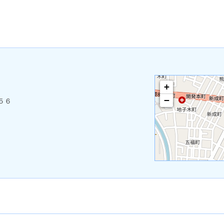
+
−
５６