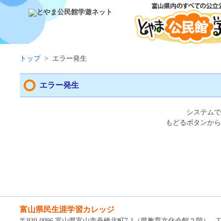
トップ
>
エラー発生
エラー発生
システムで
もどるボタンから
富山県民生涯学習カレッジ
〒930-0096 富山県富山市舟橋北町7-1（県教育文化会館２階） TEL：0